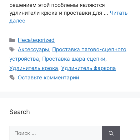
решением этой проблемы являются
удлинители крюка и проставки для …
Читать
далее
Рубрики
Неcategorized
Метки
Аксессуары
,
Проставка тягово-сцепного
устройства
,
Проставка шара сцепки
,
Удлинитель крюка
,
Удлинитель фаркопа
Оставьте комментарий
Search
Поиск: