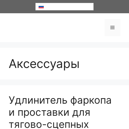
Перейти
Русский
к
содержимому
Меню
Аксессуары
Удлинитель фаркопа
и проставки для
тягово-сцепных