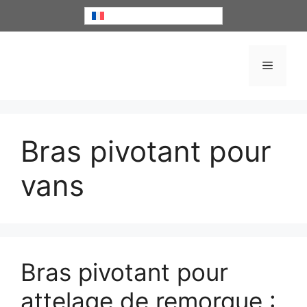
Aller
Français
au
contenu
Menu
Bras pivotant pour
vans
Bras pivotant pour
attelage de remorque :