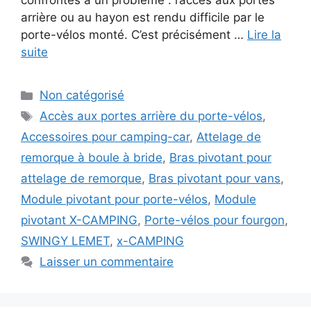
confrontés à un problème : l’accès aux portes
arrière ou au hayon est rendu difficile par le
porte-vélos monté. C’est précisément …
Lire la
suite
Catégories
Non catégorisé
Étiquettes
Accès aux portes arrière du porte-vélos
,
Accessoires pour camping-car
,
Attelage de
remorque à boule à bride
,
Bras pivotant pour
attelage de remorque
,
Bras pivotant pour vans
,
Module pivotant pour porte-vélos
,
Module
pivotant X-CAMPING
,
Porte-vélos pour fourgon
,
SWINGY LEMET
,
x-CAMPING
Laisser un commentaire