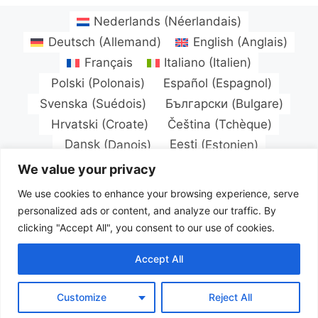
Nederlands
(
Néerlandais
)
Deutsch
(
Allemand
)
English
(
Anglais
)
Français
Italiano
(
Italien
)
Polski
(
Polonais
)
Español
(
Espagnol
)
Svenska
(
Suédois
)
Български
(
Bulgare
)
Hrvatski
(
Croate
)
Čeština
(
Tchèque
)
Dansk
(
Danois
)
Eesti
(
Estonien
)
Suomi
(
Finnois
)
Magyar
(
Hongrois
)
We value your privacy
Latviešu
(
Letton
)
Lietuvių
(
Lituanien
)
We use cookies to enhance your browsing experience, serve
Norsk bokmål
(
Norvégien Bokmål
)
personalized ads or content, and analyze our traffic. By
Português
(
Portugais - du Portugal
)
clicking "Accept All", you consent to our use of cookies.
Română
(
Roumain
)
Русский
(
Russe
)
Accept All
Slovenčina
(
Slave
)
Türkçe
(
Turc
)
Українська
(
Ukrainien
)
Customize
Reject All