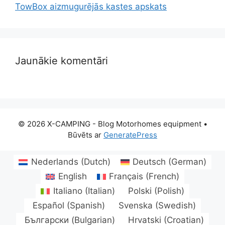
TowBox aizmugurējās kastes apskats
Jaunākie komentāri
© 2026 X-CAMPING - Blog Motorhomes equipment
•
Būvēts ar
GeneratePress
Nederlands
(
Dutch
)
Deutsch
(
German
)
English
Français
(
French
)
Italiano
(
Italian
)
Polski
(
Polish
)
Español
(
Spanish
)
Svenska
(
Swedish
)
Български
(
Bulgarian
)
Hrvatski
(
Croatian
)