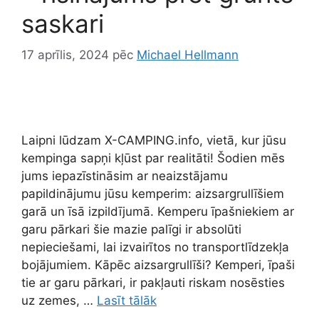
saskari
17 aprīlis, 2024
pēc
Michael Hellmann
Laipni lūdzam X-CAMPING.info, vietā, kur jūsu
kempinga sapņi kļūst par realitāti! Šodien mēs
jums iepazīstināsim ar neaizstājamu
papildinājumu jūsu kemperim: aizsargrullīšiem
garā un īsā izpildījumā. Kemperu īpašniekiem ar
garu pārkari šie mazie palīgi ir absolūti
nepieciešami, lai izvairītos no transportlīdzekļa
bojājumiem. Kāpēc aizsargrullīši? Kemperi, īpaši
tie ar garu pārkari, ir pakļauti riskam nosēsties
uz zemes, …
Lasīt tālāk