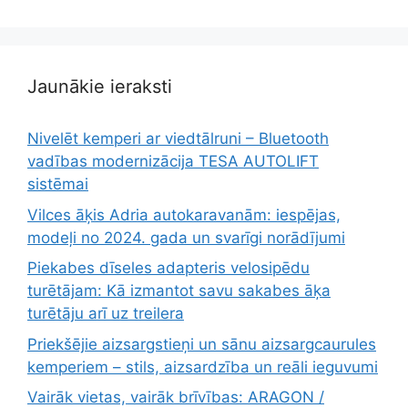
Jaunākie ieraksti
Nivelēt kemperi ar viedtālruni – Bluetooth
vadības modernizācija TESA AUTOLIFT
sistēmai
Vilces āķis Adria autokaravanām: iespējas,
modeļi no 2024. gada un svarīgi norādījumi
Piekabes dīseles adapteris velosipēdu
turētājam: Kā izmantot savu sakabes āķa
turētāju arī uz treilera
Priekšējie aizsargstieņi un sānu aizsargcaurules
kemperiem – stils, aizsardzība un reāli ieguvumi
Vairāk vietas, vairāk brīvības: ARAGON /