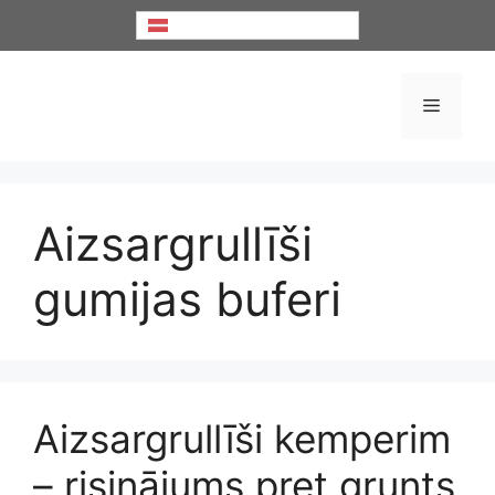
Doties
Latviešu
uz
saturu
Izvēlne
Aizsargrullīši
gumijas buferi
Aizsargrullīši kemperim
– risinājums pret grunts