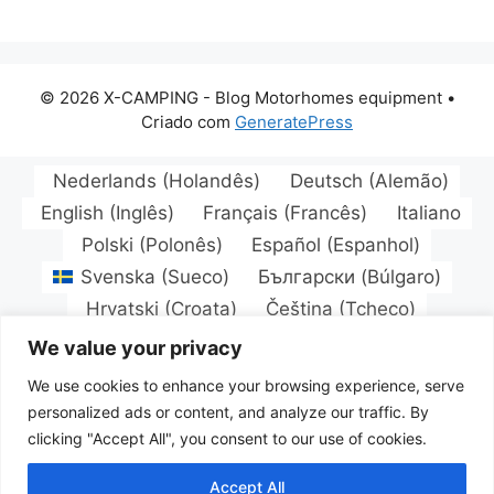
© 2026 X-CAMPING - Blog Motorhomes equipment
•
Criado com
GeneratePress
Nederlands
(
Holandês
)
Deutsch
(
Alemão
)
English
(
Inglês
)
Français
(
Francês
)
Italiano
Polski
(
Polonês
)
Español
(
Espanhol
)
Svenska
(
Sueco
)
Български
(
Búlgaro
)
Hrvatski
(
Croata
)
Čeština
(
Tcheco
)
Dansk
(
Dinamarquês
)
Eesti
(
Estoniano
)
We value your privacy
Suomi
(
Finlandês
)
Magyar
(
Húngaro
)
We use cookies to enhance your browsing experience, serve
Latviešu
(
Letão
)
Lietuvių
(
Lituano
)
personalized ads or content, and analyze our traffic. By
Norsk bokmål
(
Norueguês
)
Português
clicking "Accept All", you consent to our use of cookies.
Română
(
Romeno
)
Русский
(
Russo
)
Accept All