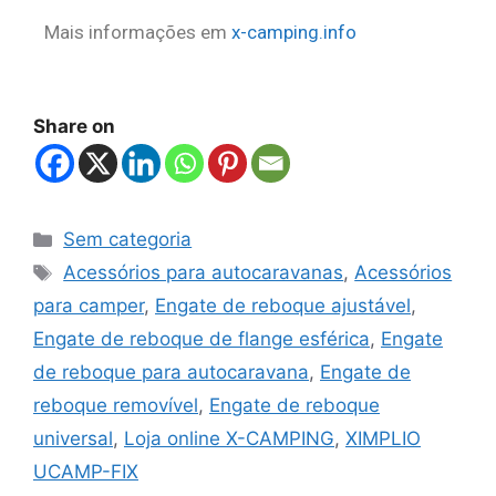
Mais informações em
x-camping.info
Share on
Sem categoria
Acessórios para autocaravanas
,
Acessórios
para camper
,
Engate de reboque ajustável
,
Engate de reboque de flange esférica
,
Engate
de reboque para autocaravana
,
Engate de
reboque removível
,
Engate de reboque
universal
,
Loja online X-CAMPING
,
XIMPLIO
UCAMP-FIX