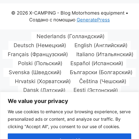
© 2026 X-CAMPING - Blog Motorhomes equipment
•
Создано с помощью
GeneratePress
Nederlands
(
Голландский
)
Deutsch
(
Немецкий
)
English
(
Английский
)
Français
(
Французский
)
Italiano
(
Итальянский
)
Polski
(
Польский
)
Español
(
Испанский
)
Svenska
(
Шведский
)
Български
(
Болгарский
)
Hrvatski
(
Хорватский
)
Čeština
(
Чешский
)
Dansk
(
Датский
)
Eesti
(
Эстонский
)
Suomi
(
Финский
)
Magyar
(
Венгерский
)
We value your privacy
Latviešu
(
латышский
)
Lietuvių
(
Литовский
)
We use cookies to enhance your browsing experience, serve
Norsk bokmål
(
Норвежский букмол
)
personalized ads or content, and analyze our traffic. By
Português
(
Португальский, Португалия
)
clicking "Accept All", you consent to our use of cookies.
Română
(
Румынский
)
Русский