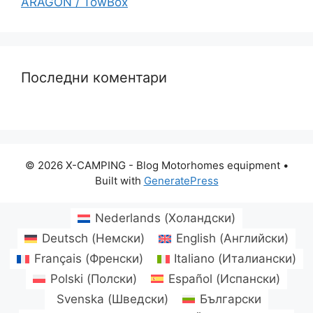
ARAGON / TowBox
Последни коментари
© 2026 X-CAMPING - Blog Motorhomes equipment
•
Built with
GeneratePress
Nederlands
(
Холандски
)
Deutsch
(
Немски
)
English
(
Английски
)
Français
(
Френски
)
Italiano
(
Италиански
)
Polski
(
Полски
)
Español
(
Испански
)
Svenska
(
Шведски
)
Български