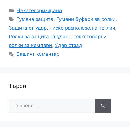
Категории
Некатегоризирано
Етикети
Гумена защита
,
Гумени буфери за ролки
,
Защита от удар
,
ниско разположена теглич
,
Ролки за защита от удар
,
Тежкотоварни
ролки за кемпери
,
Удар отзад
Вашият коментар
Търси
Търсене
за: