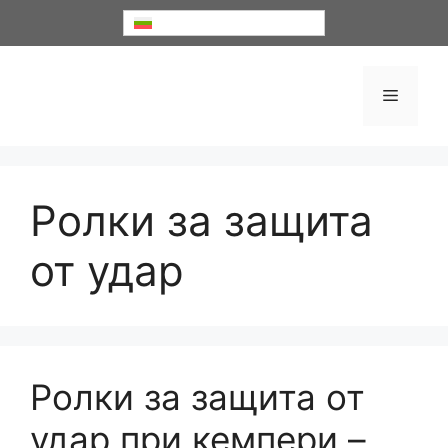
Към
Български
съдържанието
Меню
Ролки за защита
от удар
Ролки за защита от
удар при кемпери –