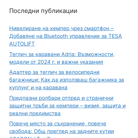
Последни публикации
Нивелиране на кемпер чрез смартфон –
Добавяне на Bluetooth управление за TESA
AUTOLIFT
Теглич за каравани Adria: Възможности,
модели от 2024 г. и важни указания
Адаптер за теглич за велосипедни
багажници: Как да използваш багажника за
куплунг и на каравана
Предпазни ролбари отпред и странични
защитни тръби за кемпери – визия, защита и
реални предимства
Повече място за съхранение, повече
свобода: Общ преглед на задните кутии