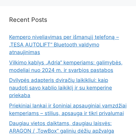
Recent Posts
Kempero niveliavimas per išmanųjį telefoną –
„TESA AUTOLIFT“ Bluetooth valdymo
atnaujinimas
Vilkimo kablys „Adria“ kemperiams: galimybės,
modeliai nuo 2024 m. ir svarbios pastabos
Dvilypės adapteris dviračių laikikliui: kaip
naudoti savo kablio laikiklį ir su kemperine
priekaba
Priekiniai lankai ir šoniniai apsauginiai vamzdžiai
kemperiams – stilius, apsauga ir tikri privalumai
Daugiau vietos daiktams, daugiau laisvės:
ARAGON / „TowBox“ galinių dėžių apžvalga