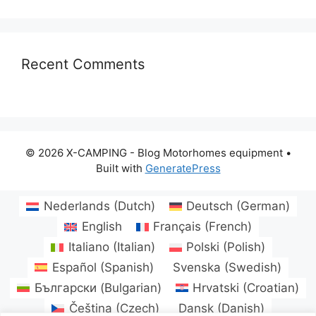
Recent Comments
© 2026 X-CAMPING - Blog Motorhomes equipment
•
Built with
GeneratePress
Nederlands
(
Dutch
)
Deutsch
(
German
)
English
Français
(
French
)
Italiano
(
Italian
)
Polski
(
Polish
)
Español
(
Spanish
)
Svenska
(
Swedish
)
Български
(
Bulgarian
)
Hrvatski
(
Croatian
)
Čeština
(
Czech
)
Dansk
(
Danish
)