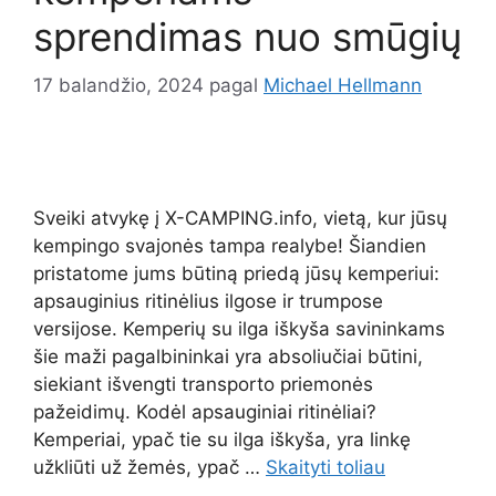
sprendimas nuo smūgių
17 balandžio, 2024
pagal
Michael Hellmann
Sveiki atvykę į X-CAMPING.info, vietą, kur jūsų
kempingo svajonės tampa realybe! Šiandien
pristatome jums būtiną priedą jūsų kemperiui:
apsauginius ritinėlius ilgose ir trumpose
versijose. Kemperių su ilga iškyša savininkams
šie maži pagalbininkai yra absoliučiai būtini,
siekiant išvengti transporto priemonės
pažeidimų. Kodėl apsauginiai ritinėliai?
Kemperiai, ypač tie su ilga iškyša, yra linkę
užkliūti už žemės, ypač …
Skaityti toliau