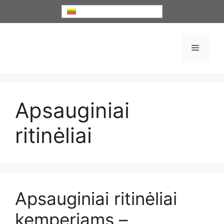
Pereiti
Lietuvių
prie
turinio
Meniu
Apsauginiai
ritinėliai
Apsauginiai ritinėliai
kemperiams –