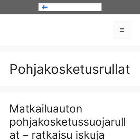
Siirry
Suomi
sisältöön
Valikko
Pohjakosketusrullat
Matkailuauton
pohjakosketussuojarull
at – ratkaisu iskuja