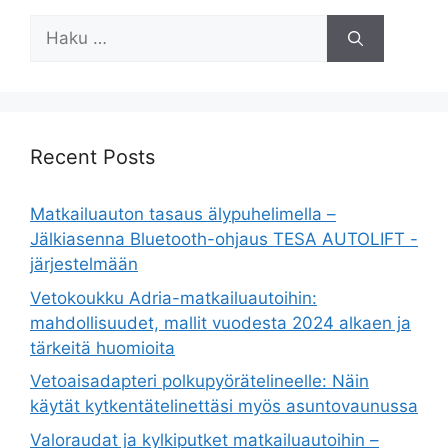
Haku:
Recent Posts
Matkailuauton tasaus älypuhelimella –
Jälkiasenna Bluetooth-ohjaus TESA AUTOLIFT -
järjestelmään
Vetokoukku Adria-matkailuautoihin:
mahdollisuudet, mallit vuodesta 2024 alkaen ja
tärkeitä huomioita
Vetoaisadapteri polkupyörätelineelle: Näin
käytät kytkentätelinettäsi myös asuntovaunussa
Valoraudat ja kylkiputket matkailuautoihin –