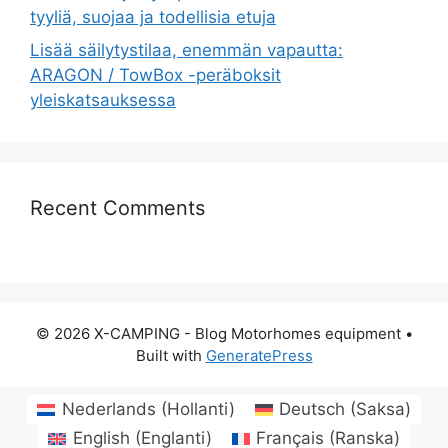
tyyliä, suojaa ja todellisia etuja
Lisää säilytystilaa, enemmän vapautta:
ARAGON / TowBox -peräboksit
yleiskatsauksessa
Recent Comments
© 2026 X-CAMPING - Blog Motorhomes equipment
•
Built with
GeneratePress
Nederlands
(
Hollanti
)
Deutsch
(
Saksa
)
English
(
Englanti
)
Français
(
Ranska
)