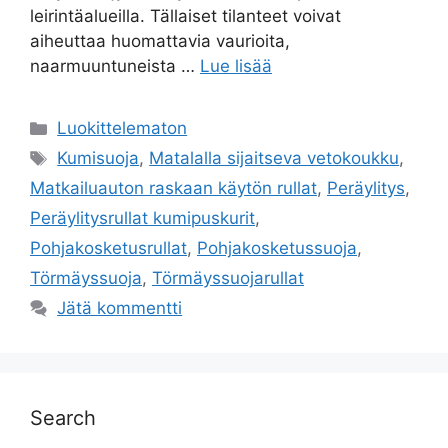
leirintäalueilla. Tällaiset tilanteet voivat
aiheuttaa huomattavia vaurioita,
naarmuuntuneista …
Lue lisää
Kategoriat
Luokittelematon
Avainsanat
Kumisuoja
,
Matalalla sijaitseva vetokoukku
,
Matkailuauton raskaan käytön rullat
,
Peräylitys
,
Peräylitysrullat kumipuskurit
,
Pohjakosketusrullat
,
Pohjakosketussuoja
,
Törmäyssuoja
,
Törmäyssuojarullat
Jätä kommentti
Search