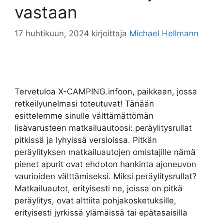
vastaan
17 huhtikuun, 2024
kirjoittaja
Michael Hellmann
Tervetuloa X-CAMPING.infoon, paikkaan, jossa
retkeilyunelmasi toteutuvat! Tänään
esittelemme sinulle välttämättömän
lisävarusteen matkailuautoosi: peräylitysrullat
pitkissä ja lyhyissä versioissa. Pitkän
peräylityksen matkailuautojen omistajille nämä
pienet apurit ovat ehdoton hankinta ajoneuvon
vaurioiden välttämiseksi. Miksi peräylitysrullat?
Matkailuautot, erityisesti ne, joissa on pitkä
peräylitys, ovat alttiita pohjakosketuksille,
erityisesti jyrkissä ylämäissä tai epätasaisilla