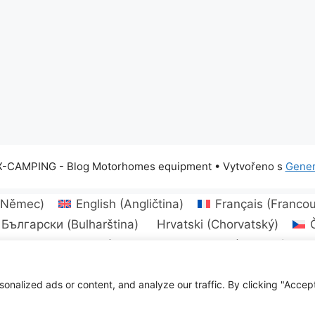
X-CAMPING - Blog Motorhomes equipment
• Vytvořeno s
Gener
(
Němec
)
English
(
Angličtina
)
Français
(
Francou
Български
(
Bulharština
)
Hrvatski
(
Chorvatský
)
rština
)
Latviešu
(
Lotyština
)
Lietuvių
(
Litevský
)
N
)
)
Română
(
Rumunština
)
Русский
(
Ruský
)
Slove
Українська
(
Ukrajinský
)
alized ads or content, and analyze our traffic. By clicking "Accept 