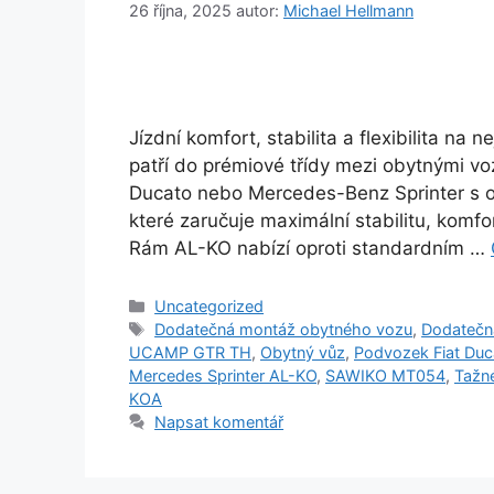
26 října, 2025
autor:
Michael Hellmann
Jízdní komfort, stabilita a flexibilita n
patří do prémiové třídy mezi obytnými vo
Ducato nebo Mercedes-Benz Sprinter s 
které zaručuje maximální stabilitu, kom
Rám AL-KO nabízí oproti standardním …
Rubriky
Uncategorized
Štítky
Dodatečná montáž obytného vozu
,
Dodatečn
UCAMP GTR TH
,
Obytný vůz
,
Podvozek Fiat Du
Mercedes Sprinter AL-KO
,
SAWIKO MT054
,
Tažn
KOA
Napsat komentář