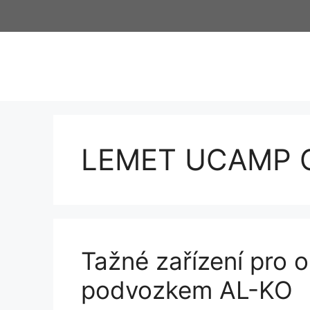
Přeskočit
na
obsah
LEMET UCAMP 
Tažné zařízení pro 
podvozkem AL-KO