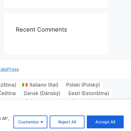
Recent Comments
atePress
zština
)
Italiano
(
Ital
)
Polski
(
Polský
)
Čeština
Dansk
(
Dánský
)
Eesti
(
Estonština
)
orsk bokmål
(
Norwegian bokmål
)
nčina
(
Slovenština
)
Türkçe
(
Turečtina
)
All",
Customize
Reject All
Accept All