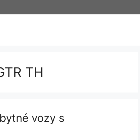
GTR TH
obytné vozy s