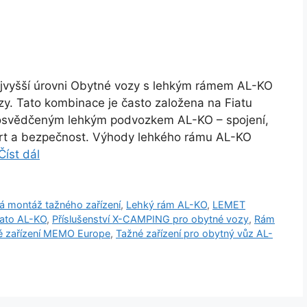
a nejvyšší úrovni Obytné vozy s lehkým rámem AL-KO
zy. Tato kombinace je často založena na Fiatu
osvědčeným lehkým podvozkem AL-KO – spojení,
fort a bezpečnost. Výhody lehkého rámu AL-KO
Číst dál
á montáž tažného zařízení
,
Lehký rám AL-KO
,
LEMET
cato AL-KO
,
Příslušenství X-CAMPING pro obytné vozy
,
Rám
é zařízení MEMO Europe
,
Tažné zařízení pro obytný vůz AL-