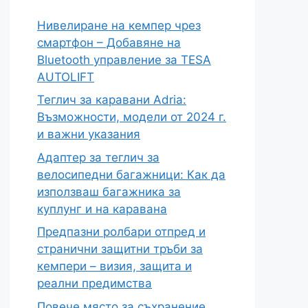
Нивелиране на кемпер чрез
смартфон – Добавяне на
Bluetooth управление за TESA
AUTOLIFT
Теглич за каравани Adria:
Възможности, модели от 2024 г.
и важни указания
Адаптер за теглич за
велосипедни багажници: Как да
използваш багажника за
куплунг и на каравана
Предпазни ролбари отпред и
странични защитни тръби за
кемпери – визия, защита и
реални предимства
Повече място за съхранение,