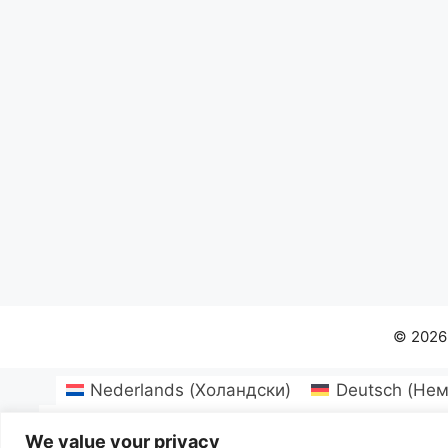
© 2026
Nederlands
(
Холандски
)
Deutsch
(
Нем
Español
(
Испански
)
Svenska
(
Шведски
)
We value your privacy
Suomi
(
Фински
)
Magyar
(
Унгарс