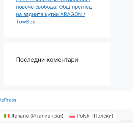
повече свобода: Общ преглед
на задните кутии ARAGON /
TowBox
Последни коментари
tePress
Italiano
(
Италиански
)
Polski
(
Полски
)
Чешки
)
Dansk
(
Датски
)
Eesti
(
Естонски
)
Norsk bokmål
(
Норвежки книжовен
)