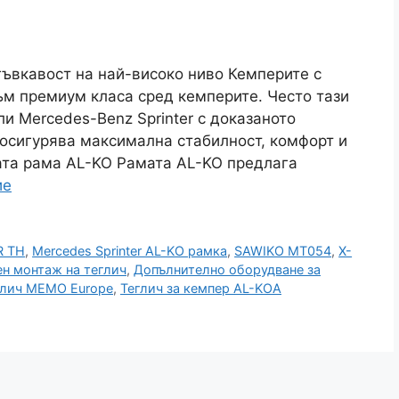
гъвкавост на най-високо ниво Кемперите с
м премиум класа сред кемперите. Често тази
ли Mercedes-Benz Sprinter с доказаното
 осигурява максимална стабилност, комфорт и
ата рама AL-KO Рамата AL-KO предлага
ие
R TH
,
Mercedes Sprinter AL-KO рамка
,
SAWIKO MT054
,
X-
н монтаж на теглич
,
Допълнително оборудване за
глич MEMO Europe
,
Теглич за кемпер AL-KOA