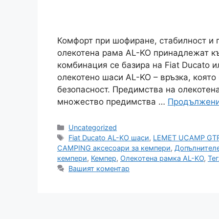
Комфорт при шофиране, стабилност и 
олекотена рама AL-KO принадлежат къ
комбинация се базира на Fiat Ducato и
олекотено шаси AL-KO – връзка, която
безопасност. Предимства на олекотен
множество предимства …
Продължен
Категории
Uncategorized
Етикети
Fiat Ducato AL-KO шаси
,
LEMET UCAMP GT
CAMPING аксесоари за кемпери
,
Допълнителе
кемпери
,
Кемпер
,
Олекотена рамка AL-KO
,
Те
Вашият коментар