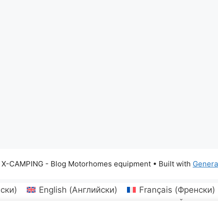
 X-CAMPING - Blog Motorhomes equipment
• Built with
Genera
ски
)
English
(
Английски
)
Français
(
Френски
)
Български
Hrvatski
(
Хърватски
)
Čeština
(
ки
)
Latviešu
(
Латвийски
)
Lietuvių
(
Литовски
)