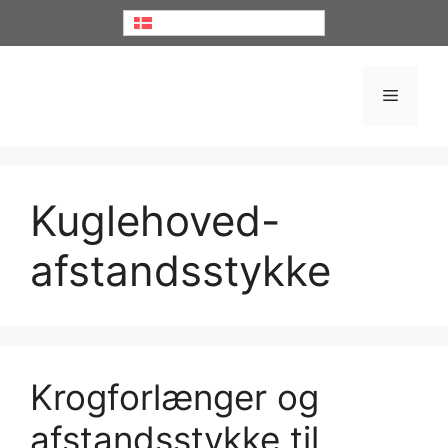
Hop
Dansk
til
indhold
Menu
Kuglehoved-
afstandsstykke
Krogforlænger og
afstandsstykke til