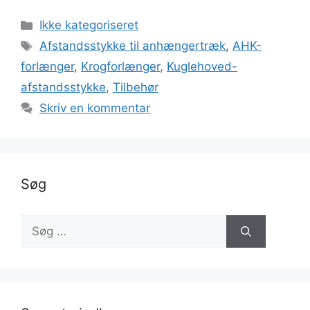
Kategorier
Ikke kategoriseret
Tags
Afstandsstykke til anhængertræk
,
AHK-
forlænger
,
Krogforlænger
,
Kuglehoved-
afstandsstykke
,
Tilbehør
Skriv en kommentar
Søg
Søg
efter: