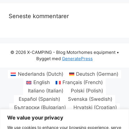
Seneste kommentarer
© 2026 X-CAMPING - Blog Motorhomes equipment
•
Bygget med
GeneratePress
Nederlands
(
Dutch
)
Deutsch
(
German
)
English
Français
(
French
)
Italiano
(
Italian
)
Polski
(
Polish
)
Español
(
Spanish
)
Svenska
(
Swedish
)
Български
(
Bulgarian
)
Hrvatski
(
Croatian
)
Čeština
(
Czech
)
Dansk
Eesti
(
Estonian
)
We value your privacy
Suomi
(
Finnish
)
Magyar
(
Hungarian
)
We use cookies to enhance your browsing experience, serve