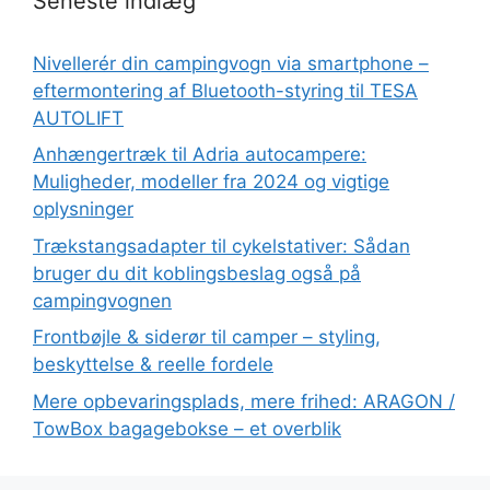
Seneste indlæg
Nivellerér din campingvogn via smartphone –
eftermontering af Bluetooth-styring til TESA
AUTOLIFT
Anhængertræk til Adria autocampere:
Muligheder, modeller fra 2024 og vigtige
oplysninger
Trækstangsadapter til cykelstativer: Sådan
bruger du dit koblingsbeslag også på
campingvognen
Frontbøjle & siderør til camper – styling,
beskyttelse & reelle fordele
Mere opbevaringsplads, mere frihed: ARAGON /
TowBox bagagebokse – et overblik