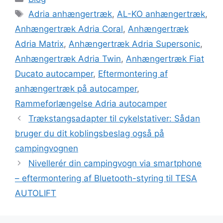
Adria anhængertræk
,
AL-KO anhængertræk
,
Anhængertræk Adria Coral
,
Anhængertræk
Adria Matrix
,
Anhængertræk Adria Supersonic
,
Anhængertræk Adria Twin
,
Anhængertræk Fiat
Ducato autocamper
,
Eftermontering af
anhængertræk på autocamper
,
Rammeforlængelse Adria autocamper
Trækstangsadapter til cykelstativer: Sådan
bruger du dit koblingsbeslag også på
campingvognen
Nivellerér din campingvogn via smartphone
– eftermontering af Bluetooth-styring til TESA
AUTOLIFT