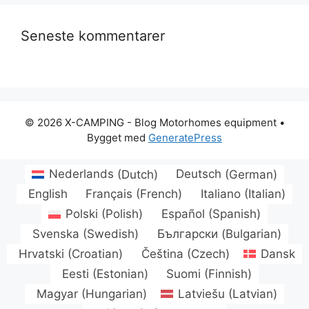
Seneste kommentarer
© 2026 X-CAMPING - Blog Motorhomes equipment
•
Bygget med
GeneratePress
Nederlands
(
Dutch
)
Deutsch
(
German
)
English
Français
(
French
)
Italiano
(
Italian
)
Polski
(
Polish
)
Español
(
Spanish
)
Svenska
(
Swedish
)
Български
(
Bulgarian
)
Hrvatski
(
Croatian
)
Čeština
(
Czech
)
Dansk
Eesti
(
Estonian
)
Suomi
(
Finnish
)
Magyar
(
Hungarian
)
Latviešu
(
Latvian
)