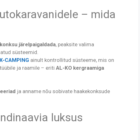
tokaravanidele – mida
konksu järelpaigaldada
, peaksite valima
ndatud süsteemid.
X-CAMPING
ainult kontrollitud süsteeme, mis on
übile ja raamile – eriti
AL-KO kergraamiga
eeriad
ja anname nõu sobivate haakekonksude
ndinaavia luksus