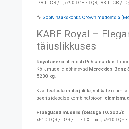
i780 LGB / T, i790 LGB / LQB, i830 LGB / LQ
🔧
Sobiv haakekonks Crown mudelitele (Me
KABE Royal – Elega
täiuslikkuses
Royal seeria
ühendab Põhjamaa käsitööosk
Kõik mudelid põhinevad
Mercedes-Benz Sp
5200 kg
.
Kvaliteetsete materjalide, nutikate ruumila
seeria ideaalse kombinatsiooni
elamismug
Praegused mudelid (seisuga 10/2025):
x810 LQB / LGB / LT / LXL ning x910 LQB /