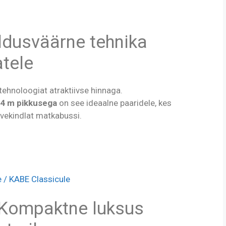
ldusväärne tehnika
atele
ehnoloogiat atraktiivse hinnaga.
,4 m pikkusega
on see ideaalne paaridele, kes
lvekindlat matkabussi.
 / KABE Classicule
Kompaktne luksus