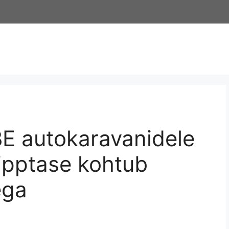
E autokaravanidele
ipptase kohtub
ega