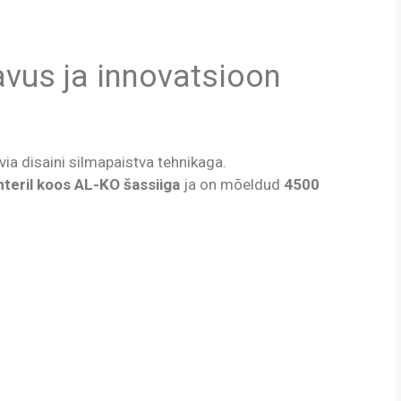
us ja innovatsioon
 disaini silmapaistva tehnikaga.
eril koos AL-KO šassiiga
ja on mõeldud
4500