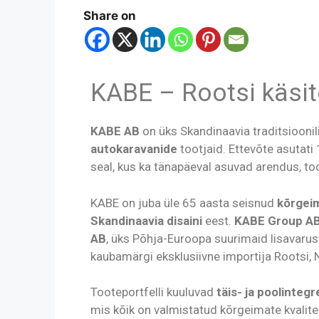
Share on
KABE – Rootsi käsit
KABE AB
on üks Skandinaavia traditsioon
autokaravanide
tootjaid. Ettevõte asutat
seal, kus ka tänapäeval asuvad arendus, t
KABE on juba üle 65 aasta seisnud
kõrgeim
Skandinaavia disaini
eest.
KABE Group AB 
AB
, üks Põhja-Euroopa suurimaid lisavarus
kaubamärgi eksklusiivne importija Rootsi, 
Tooteportfelli kuuluvad
täis- ja poolinteg
mis kõik on valmistatud kõrgeimate kvalite