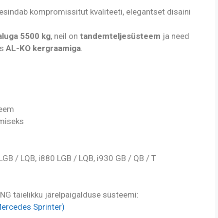
 esindab kompromissitut kvaliteeti, elegantset disaini
aluga 5500 kg
, neil on
tandemteljesüsteem
ja need
os
AL-KO kergraamiga
.
teem
amiseks
LGB / LQB, i880 LGB / LQB, i930 GB / QB / T
G täielikku järelpaigalduse süsteemi:
Mercedes Sprinter)