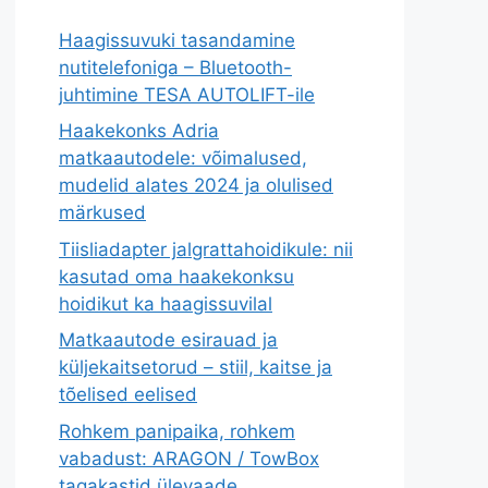
Haagissuvuki tasandamine
nutitelefoniga – Bluetooth-
juhtimine TESA AUTOLIFT-ile
Haakekonks Adria
matkaautodele: võimalused,
mudelid alates 2024 ja olulised
märkused
Tiisliadapter jalgrattahoidikule: nii
kasutad oma haakekonksu
hoidikut ka haagissuvilal
Matkaautode esirauad ja
küljekaitsetorud – stiil, kaitse ja
tõelised eelised
Rohkem panipaika, rohkem
vabadust: ARAGON / TowBox
tagakastid ülevaade