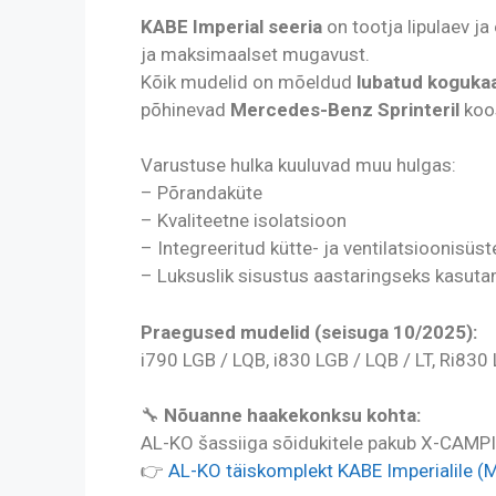
KABE Imperial seeria
on tootja lipulaev ja
ja maksimaalset mugavust.
Kõik mudelid on mõeldud
lubatud koguka
põhinevad
Mercedes-Benz Sprinteril
ko
Varustuse hulka kuuluvad muu hulgas:
– Põrandaküte
– Kvaliteetne isolatsioon
– Integreeritud kütte- ja ventilatsioonisüs
– Luksuslik sisustus aastaringseks kasut
Praegused mudelid (seisuga 10/2025):
i790 LGB / LQB, i830 LGB / LQB / LT, Ri830 
🔧
Nõuanne haakekonksu kohta:
AL-KO šassiiga sõidukitele pakub X-CAMPIN
👉
AL-KO täiskomplekt KABE Imperialile (