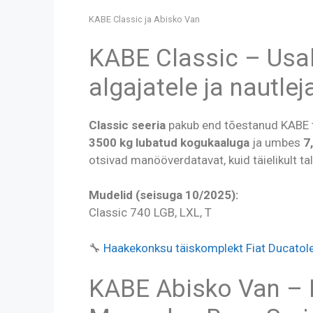
KABE Classic ja Abisko Van
KABE Classic – Usa
algajatele ja nautlej
Classic seeria
pakub end tõestanud KABE t
3500 kg lubatud kogukaaluga
ja umbes
7
otsivad manööverdatavat, kuid täielikult ta
Mudelid (seisuga 10/2025):
Classic 740 LGB, LXL, T
🔧
Haakekonksu täiskomplekt Fiat Ducatole
KABE Abisko Van – 