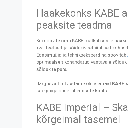
Haakekonks KABE au
peaksite teadma
Kui soovite oma KABE matkabussile
haake
kvaliteetsed ja sõidukispetsiifiliselt koha
Edasimüüja ja tehnikaeksperdina soovitab
optimaalselt kohandatud vastavale sõidukitü
sõidukite puhul.
Järgnevalt tutvustame olulisemaid
KABE s
järelpaigalduse lahenduste kohta.
KABE Imperial – Ska
kõrgeimal tasemel