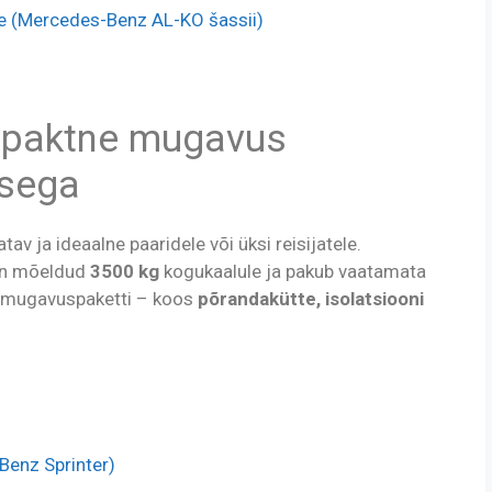
e (Mercedes-Benz AL-KO šassii)
paktne mugavus
usega
v ja ideaalne paaridele või üksi reisijatele.
on mõeldud
3500 kg
kogukaalule ja pakub vaatamata
 mugavuspaketti – koos
põrandakütte, isolatsiooni
enz Sprinter)