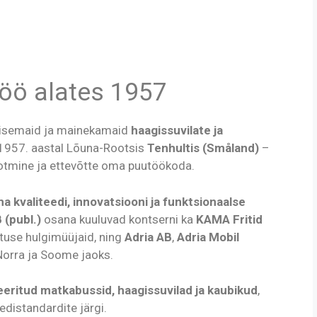
öö alates 1957
ilisemaid ja mainekamaid
haagissuvilate ja
i 1957. aastal Lõuna-Rootsis
Tenhultis (Småland)
–
ootmine ja ettevõtte oma puutöökoda.
a kvaliteedi, innovatsiooni ja funktsionaalse
(publ.)
osana kuuluvad kontserni ka
KAMA Fritid
tuse hulgimüüjaid, ning
Adria AB
,
Adria Mobil
Norra ja Soome jaoks.
reeritud matkabussid, haagissuvilad ja kaubikud
,
edistandardite järgi.