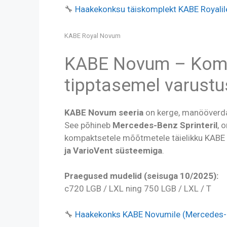
🔧
Haakekonksu täiskomplekt KABE Royalil
KABE Royal Novum
KABE Novum – Kom
tipptasemel varust
KABE Novum seeria
on kerge, manööverdata
See põhineb
Mercedes-Benz Sprinteril
, 
kompaktsetele mõõtmetele täielikku KABE
ja VarioVent süsteemiga
.
Praegused mudelid (seisuga 10/2025):
c720 LGB / LXL ning 750 LGB / LXL / T
🔧
Haakekonks KABE Novumile (Mercedes-B