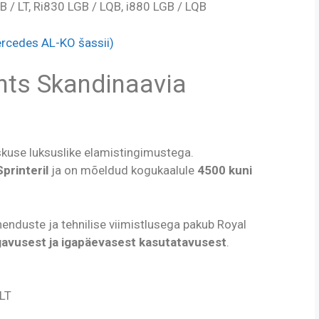
B / LT, Ri830 LGB / LQB, i880 LGB / LQB
rcedes AL-KO šassii)
nts Skandinaavia
use luksuslike elamistingimustega.
rinteril
ja on mõeldud kogukaalule
4500 kuni
henduste ja tehnilise viimistlusega pakub Royal
avusest ja igapäevasest kasutatavusest
.
 LT