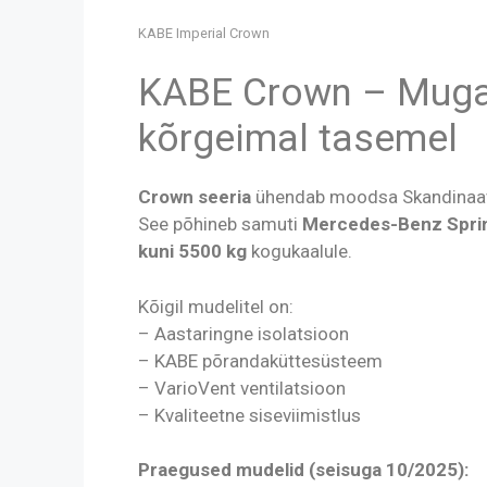
KABE Imperial Crown
KABE Crown – Mugav
kõrgeimal tasemel
Crown seeria
ühendab moodsa Skandinaavia
See põhineb samuti
Mercedes-Benz Sprint
kuni 5500 kg
kogukaalule.
Kõigil mudelitel on:
– Aastaringne isolatsioon
– KABE põrandaküttesüsteem
– VarioVent ventilatsioon
– Kvaliteetne siseviimistlus
Praegused mudelid (seisuga 10/2025):