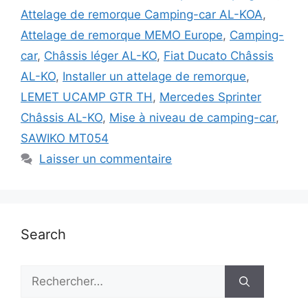
Attelage de remorque Camping-car AL-KOA
,
Attelage de remorque MEMO Europe
,
Camping-
car
,
Châssis léger AL-KO
,
Fiat Ducato Châssis
AL-KO
,
Installer un attelage de remorque
,
LEMET UCAMP GTR TH
,
Mercedes Sprinter
Châssis AL-KO
,
Mise à niveau de camping-car
,
SAWIKO MT054
Laisser un commentaire
Search
Rechercher :