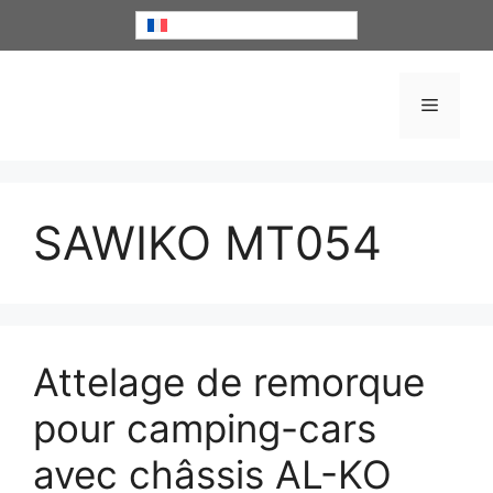
Aller
Français
au
contenu
Menu
SAWIKO MT054
Attelage de remorque
pour camping-cars
avec châssis AL-KO