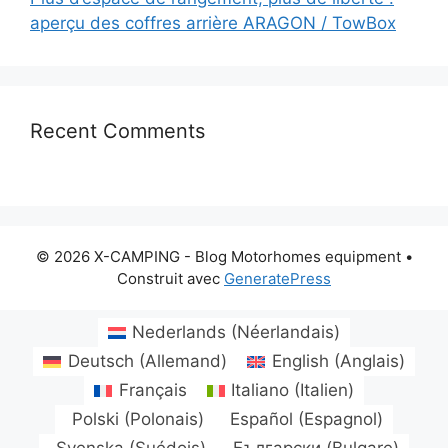
aperçu des coffres arrière ARAGON / TowBox
Recent Comments
© 2026 X-CAMPING - Blog Motorhomes equipment
•
Construit avec
GeneratePress
Nederlands
(
Néerlandais
)
Deutsch
(
Allemand
)
English
(
Anglais
)
Français
Italiano
(
Italien
)
Polski
(
Polonais
)
Español
(
Espagnol
)
Svenska
(
Suédois
)
Български
(
Bulgare
)