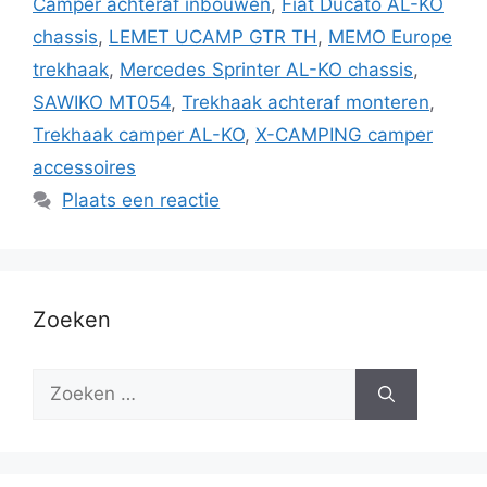
Camper achteraf inbouwen
,
Fiat Ducato AL-KO
chassis
,
LEMET UCAMP GTR TH
,
MEMO Europe
trekhaak
,
Mercedes Sprinter AL-KO chassis
,
SAWIKO MT054
,
Trekhaak achteraf monteren
,
Trekhaak camper AL-KO
,
X-CAMPING camper
accessoires
Plaats een reactie
Zoeken
Zoek
naar: