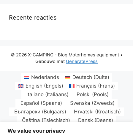
Recente reacties
© 2026 X-CAMPING - Blog Motorhomes equipment
•
Gebouwd met
GeneratePress
Nederlands
Deutsch
(
Duits
)
English
(
Engels
)
Français
(
Frans
)
Italiano
(
Italiaans
)
Polski
(
Pools
)
Español
(
Spaans
)
Svenska
(
Zweeds
)
Български
(
Bulgaars
)
Hrvatski
(
Kroatisch
)
Čeština
(
Tsjechisch
)
Dansk
(
Deens
)
Eesti
(
Ests
)
Suomi
(
Fins
)
Magyar
(
Hongaars
)
We value your privacy