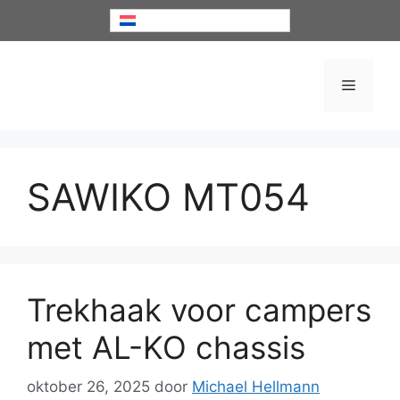
Ga
Nederlands
naar
de
inhoud
Menu
SAWIKO MT054
Trekhaak voor campers
met AL-KO chassis
oktober 26, 2025
door
Michael Hellmann