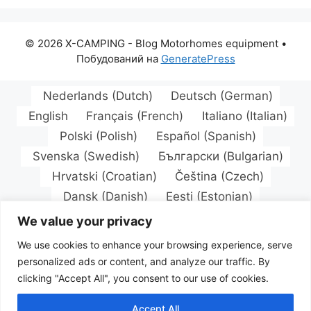
© 2026 X-CAMPING - Blog Motorhomes equipment
•
Побудований на
GeneratePress
Nederlands
(
Dutch
)
Deutsch
(
German
)
English
Français
(
French
)
Italiano
(
Italian
)
Polski
(
Polish
)
Español
(
Spanish
)
Svenska
(
Swedish
)
Български
(
Bulgarian
)
Hrvatski
(
Croatian
)
Čeština
(
Czech
)
Dansk
(
Danish
)
Eesti
(
Estonian
)
Suomi
(
Finnish
)
Magyar
(
Hungarian
)
We value your privacy
Latviešu
(
Latvian
)
Lietuvių
(
Lithuanian
)
We use cookies to enhance your browsing experience, serve
Norsk bokmål
(
Norwegian Bokmål
)
personalized ads or content, and analyze our traffic. By
Português
(
Portuguese, Portugal
)
clicking "Accept All", you consent to our use of cookies.
Română
(
Romanian
)
Русский
(
Russian
)
Accept All