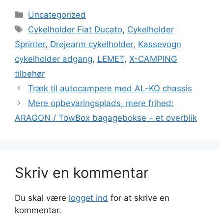
Uncategorized
Cykelholder Fiat Ducato
,
Cykelholder
Sprinter
,
Drejearm cykelholder
,
Kassevogn
cykelholder adgang
,
LEMET
,
X-CAMPING
tilbehør
Træk til autocampere med AL-KO chassis
Mere opbevaringsplads, mere frihed:
ARAGON / TowBox bagagebokse – et overblik
Skriv en kommentar
Du skal være
logget ind
for at skrive en
kommentar.