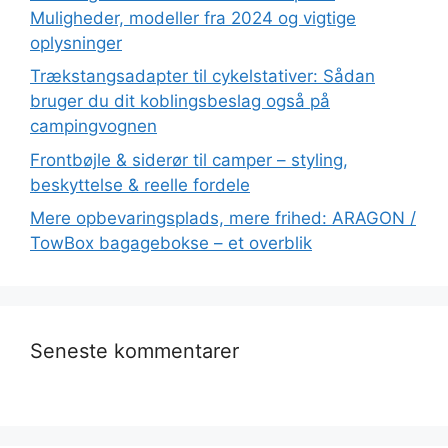
Muligheder, modeller fra 2024 og vigtige
oplysninger
Trækstangsadapter til cykelstativer: Sådan
bruger du dit koblingsbeslag også på
campingvognen
Frontbøjle & siderør til camper – styling,
beskyttelse & reelle fordele
Mere opbevaringsplads, mere frihed: ARAGON /
TowBox bagagebokse – et overblik
Seneste kommentarer