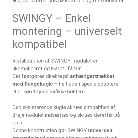
alle, der sætter pris på komfort og funktionalitet.
SWINGY – Enkel
montering – universelt
kompatibel
Installationen af SWINGY-modulet er
ukompliceret og klaret i få trin.
Det fastgøres direkte på
anhængertrækket
med flangekugle
– helt uden specialadaptere
eller køretøjsspecifikke holdere.
Den eksisterende kugle skrues simpelthen af,
drejemodulet indsættes og skrues derefter på
igen.
Denne konstruktion gør SWINGY
universelt
anvendelig
på næsten ethvert anhængertræk –