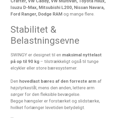
Crafter, VW Caddy, VW Multivan, Toyota Hilux,
Isuzu D-Max, Mitsubishi L200, Nissan Navara,
Ford Ranger, Dodge RAM
og mange flere.
Stabilitet &
Belastningsevne
SWINGY er designet til en
maksimal nyttelast
på op til 90 kg
– tilstrækkeligt også til tunge
elcykler eller store bæresystemer.
Den
hovedlast bæres af den forreste arm
af
højstyrkestål, mens den anden, lettere arm
sørger for den fleksible bevægelse.
Begge hængsler er forstærket og slidstærke,
hvilket forlænger levetiden betydeligt.