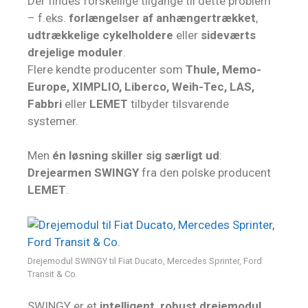
Der findes forskellige tilgange til dette problem
– f.eks.
forlængelser af anhængertrækket
,
udtrækkelige cykelholdere
eller
sideværts
drejelige moduler
.
Flere kendte producenter som
Thule, Memo-
Europe, XIMPLIO, Liberco, Weih-Tec, LAS,
Fabbri
eller
LEMET
tilbyder tilsvarende
systemer.
Men
én løsning skiller sig særligt ud
:
Drejearmen SWINGY
fra den polske producent
LEMET
.
Drejemodul SWINGY til Fiat Ducato, Mercedes Sprinter, Ford
Transit & Co.
SWINGY er et
intelligent, robust drejemodul
,