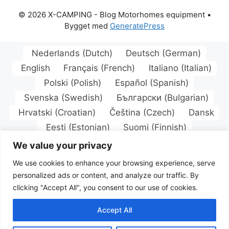
© 2026 X-CAMPING - Blog Motorhomes equipment
•
Bygget med
GeneratePress
Nederlands
(
Dutch
)
Deutsch
(
German
)
English
Français
(
French
)
Italiano
(
Italian
)
Polski
(
Polish
)
Español
(
Spanish
)
Svenska
(
Swedish
)
Български
(
Bulgarian
)
Hrvatski
(
Croatian
)
Čeština
(
Czech
)
Dansk
Eesti
(
Estonian
)
Suomi
(
Finnish
)
Magyar
(
Hungarian
)
Latviešu
(
Latvian
)
We value your privacy
Lietuvių
(
Lithuanian
)
We use cookies to enhance your browsing experience, serve
Norsk bokmål
(
Norwegian Bokmål
)
personalized ads or content, and analyze our traffic. By
Português
(
Portuguese, Portugal
)
clicking "Accept All", you consent to our use of cookies.
Română
(
Romanian
)
Русский
(
Russian
)
Accept All
Slovenčina
(
Slovak
)
Türkçe
(
Turkish
)