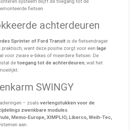
monteren systeem blijft de toegang tot de
gemonteerde fietsen.
okkeerde achterdeuren
des Sprinter of Ford Transit
is de fietsendrager
 praktisch, want deze positie zorgt voor een
lage
al voor zware e-bikes of meerdere fietsen. De
estal de
toegang tot de achterdeuren
, wat het
oeilijkt.
zwenkarm SWINGY
enaderingen – zoals
verlengstukken voor de
zijdelings zwenkbare modules
.
hule, Memo-Europe, XIMPLIO, Liberco, Weih-Tec,
systemen aan.