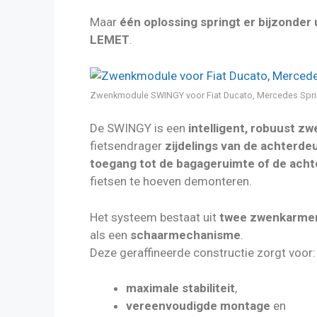
Maar
één oplossing springt er bijzonder 
LEMET
.
Zwenkmodule SWINGY voor Fiat Ducato, Mercedes Sprint
De SWINGY is een
intelligent, robuust 
fietsendrager
zijdelings van de achterd
toegang tot de bagageruimte of de ach
fietsen te hoeven demonteren.
Het systeem bestaat uit
twee zwenkarmen
als een
schaarmechanisme
.
Deze geraffineerde constructie zorgt voor:
maximale stabiliteit
,
vereenvoudigde montage
en