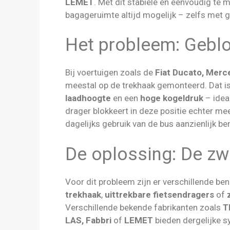
LEMET
. Met dit stabiele en eenvoudig te 
bagageruimte altijd mogelijk – zelfs met 
Het probleem: Gebl
Bij voertuigen zoals de
Fiat Ducato, Merce
meestal op de trekhaak gemonteerd. Dat is
laadhoogte
en een
hoge kogeldruk
– idea
drager blokkeert in deze positie echter me
dagelijks gebruik van de bus aanzienlijk bem
De oplossing: De 
Voor dit probleem zijn er verschillende b
trekhaak
,
uittrekbare fietsendragers
of
Verschillende bekende fabrikanten zoals
T
LAS, Fabbri
of
LEMET
bieden dergelijke 