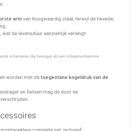
n.
orste arm
van hoogwaardig staal, terwijl de tweede,
ng.
t, wat de levensduur aanzienlijk verlengt.
erde scharnieren, die bewegen als een schaarmechanisme
uden worden met de
toegestane kogeldruk van de
sendrager en fietsen mag de door de
verschrijden.
ccessoires
montageklare complete set, inclusief: