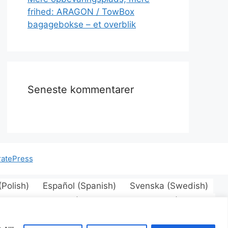
frihed: ARAGON / TowBox
bagagebokse – et overblik
Seneste kommentarer
atePress
(
Polish
)
Español
(
Spanish
)
Svenska
(
Swedish
)
Finnish
)
Magyar
(
Hungarian
)
Latviešu
(
Latvian
)
Română
(
Romanian
)
Русский
(
Russian
)