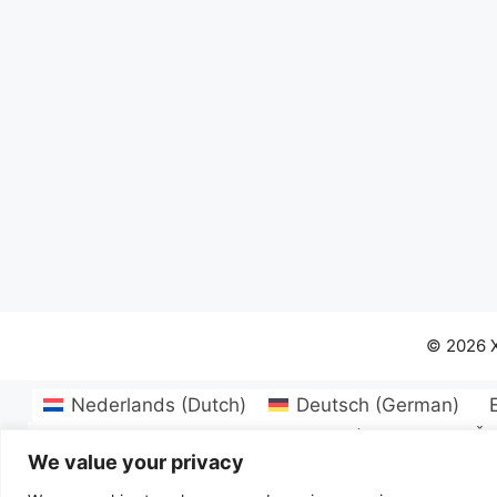
© 2026 
Nederlands
(
Dutch
)
Deutsch
(
German
)
Български
(
Bulgarian
)
Hrvatski
(
Croatian
)
Če
We value your privacy
Lietuvių
(
Lithuanian
)
Norsk bokmål
(
No