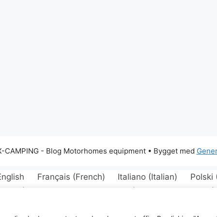
X-CAMPING - Blog Motorhomes equipment
• Bygget med
Gener
English
Français
(
French
)
Italiano
(
Italian
)
Polski
ština
(
Czech
)
Dansk
Eesti
(
Estonian
)
Suomi
(
rwegian Bokmål
)
Português
(
Portuguese, Portugal
)