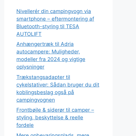
Nivellerér din campingvogn via
smartphone – eftermontering af
Bluetooth-styring til TESA
AUTOLIFT
Anhængertræk til Adria
autocampere: Muligheder,
modeller fra 2024 og vigtige
oplysninger
Trækstangsadapter til
cykelstativer: Sådan bruger du dit
koblingsbeslag også på
campingvognen
Frontbøjle & siderør til camper –
styling, beskyttelse & reelle
fordele
Mere opbevaringsplads, mere