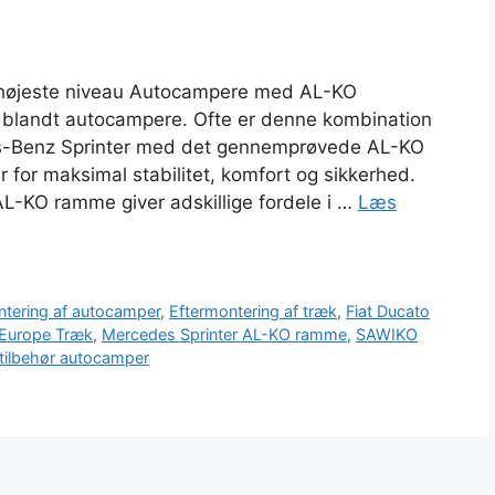
 på højeste niveau Autocampere med AL-KO
 blandt autocampere. Ofte er denne kombination
des-Benz Sprinter med det gennemprøvede AL-KO
r for maksimal stabilitet, komfort og sikkerhed.
-KO ramme giver adskillige fordele i …
Læs
ntering af autocamper
,
Eftermontering af træk
,
Fiat Ducato
urope Træk
,
Mercedes Sprinter AL-KO ramme
,
SAWIKO
ilbehør autocamper