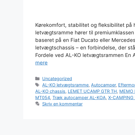
Kørekomfort, stabilitet og fleksibilitet
letvægtsramme hører til premiumklassen
baseret på en Fiat Ducato eller Merce
letvægtschassis – en forbindelse, der stå
Fordele ved AL-KO letvægtsrammen En AL
mere
Kategorier
Uncategorized
Tags
AL-KO letvægtsramme
,
Autocamper
,
Eftermo
AL-KO chassis
,
LEMET UCAMP GTR TH
,
MEMO E
MT054
,
Træk autocamper AL-KOA
,
X-CAMPING t
Skriv en kommentar