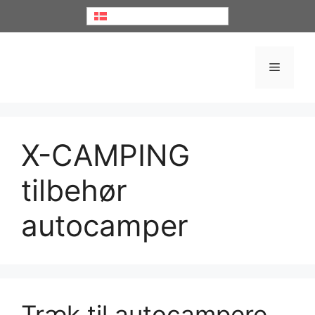
Hop
Dansk
til
indhold
Menu
X-CAMPING
tilbehør
autocamper
Træk til autocampere