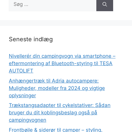
Søg
efter:
Seneste indlæg
Nivellerér din campingvogn via smartphone –
eftermontering af Bluetooth-styring til TESA
AUTOLIFT
Anhængertræk til Adria autocampere:
Muligheder, modeller fra 2024 og vigtige
oplysninger
Trækstangsadapter til cykelstativer: Sådan
bruger du dit koblingsbeslag også på
campingvognen
Frontbøjle & siderør til camper – styling,