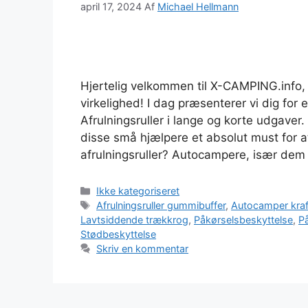
april 17, 2024
Af
Michael Hellmann
Hjertelig velkommen til X-CAMPING.info,
virkelighed! I dag præsenterer vi dig for 
Afrulningsruller i lange og korte udgave
disse små hjælpere et absolut must for a
afrulningsruller? Autocampere, især d
Kategorier
Ikke kategoriseret
Tags
Afrulningsruller gummibuffer
,
Autocamper kraft
Lavtsiddende trækkrog
,
Påkørselsbeskyttelse
,
P
Stødbeskyttelse
Skriv en kommentar