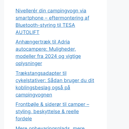
Nivellerér din campingvogn via
smartphone – eftermontering af
Bluetooth-styring til TESA
AUTOLIFT
Anhængertræk til Adria
autocampere: Muligheder,
modeller fra 2024 og vigtige
oplysninger
Trækstangsadapter til
cykelstativer: Sådan bruger du dit
koblingsbeslag også på
campingvognen
Frontbøjle & siderør til camper –
styling, beskyttelse & reelle
fordele
Mere opbevaringsplads, mere