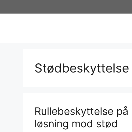
Hop
til
indhold
Stødbeskyttelse
Rullebeskyttelse på
løsning mod stød