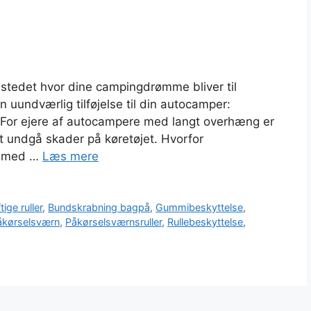
 stedet hvor dine campingdrømme bliver til
en uundværlig tilføjelse til din autocamper:
r. For ejere af autocampere med langt overhæng er
t undgå skader på køretøjet. Hvorfor
em med …
Læs mere
ige ruller
,
Bundskrabning bagpå
,
Gummibeskyttelse
,
åkørselsværn
,
Påkørselsværnsruller
,
Rullebeskyttelse
,