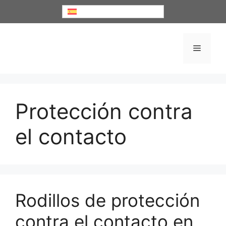
Saltar
Español
al
contenido
Menú
Protección contra
el contacto
Rodillos de protección
contra el contacto en