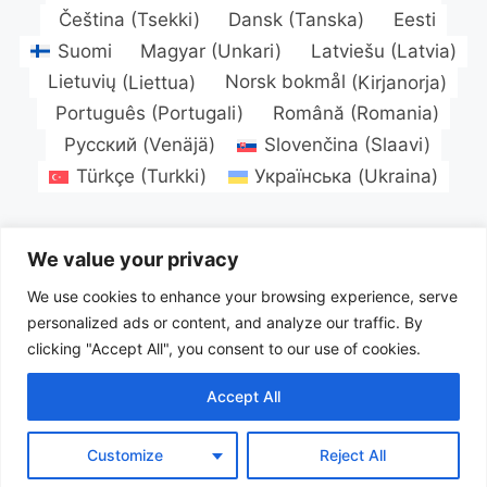
Čeština
(
Tsekki
)
Dansk
(
Tanska
)
Eesti
Suomi
Magyar
(
Unkari
)
Latviešu
(
Latvia
)
Lietuvių
(
Liettua
)
Norsk bokmål
(
Kirjanorja
)
Português
(
Portugali
)
Română
(
Romania
)
Русский
(
Venäjä
)
Slovenčina
(
Slaavi
)
Türkçe
(
Turkki
)
Українська
(
Ukraina
)
We value your privacy
We use cookies to enhance your browsing experience, serve
personalized ads or content, and analyze our traffic. By
clicking "Accept All", you consent to our use of cookies.
Accept All
Customize
Reject All