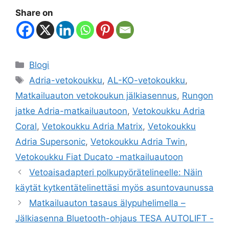
Share on
Blogi
Adria-vetokoukku
,
AL-KO-vetokoukku
,
Matkailuauton vetokoukun jälkiasennus
,
Rungon
jatke Adria-matkailuautoon
,
Vetokoukku Adria
Coral
,
Vetokoukku Adria Matrix
,
Vetokoukku
Adria Supersonic
,
Vetokoukku Adria Twin
,
Vetokoukku Fiat Ducato -matkailuautoon
Vetoaisadapteri polkupyörätelineelle: Näin
käytät kytkentätelinettäsi myös asuntovaunussa
Matkailuauton tasaus älypuhelimella –
Jälkiasenna Bluetooth-ohjaus TESA AUTOLIFT -