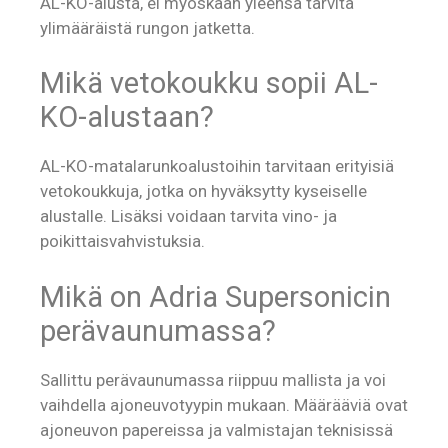
AL-KO-alusta, ei myöskään yleensä tarvita
ylimääräistä rungon jatketta.
Mikä vetokoukku sopii AL-
KO-alustaan?
AL-KO-matalarunkoalustoihin tarvitaan erityisiä
vetokoukkuja, jotka on hyväksytty kyseiselle
alustalle. Lisäksi voidaan tarvita vino- ja
poikittaisvahvistuksia.
Mikä on Adria Supersonicin
perävaunumassa?
Sallittu perävaunumassa riippuu mallista ja voi
vaihdella ajoneuvotyypin mukaan. Määrääviä ovat
ajoneuvon papereissa ja valmistajan teknisissä