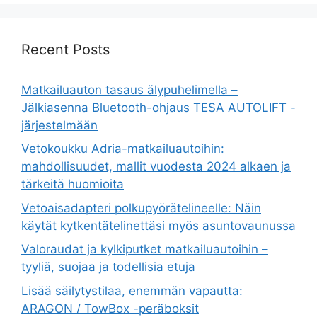
Recent Posts
Matkailuauton tasaus älypuhelimella –
Jälkiasenna Bluetooth-ohjaus TESA AUTOLIFT -
järjestelmään
Vetokoukku Adria-matkailuautoihin:
mahdollisuudet, mallit vuodesta 2024 alkaen ja
tärkeitä huomioita
Vetoaisadapteri polkupyörätelineelle: Näin
käytät kytkentätelinettäsi myös asuntovaunussa
Valoraudat ja kylkiputket matkailuautoihin –
tyyliä, suojaa ja todellisia etuja
Lisää säilytystilaa, enemmän vapautta:
ARAGON / TowBox -peräboksit