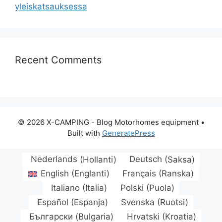
yleiskatsauksessa
Recent Comments
© 2026 X-CAMPING - Blog Motorhomes equipment
•
Built with
GeneratePress
Nederlands
(
Hollanti
)
Deutsch
(
Saksa
)
English
(
Englanti
)
Français
(
Ranska
)
Italiano
(
Italia
)
Polski
(
Puola
)
Español
(
Espanja
)
Svenska
(
Ruotsi
)
Български
(
Bulgaria
)
Hrvatski
(
Kroatia
)