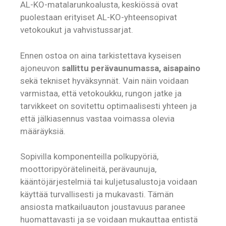
AL-KO-matalarunkoalusta, keskiössä ovat
puolestaan erityiset AL-KO-yhteensopivat
vetokoukut ja vahvistussarjat.
Ennen ostoa on aina tarkistettava kyseisen
ajoneuvon
sallittu perävaunumassa, aisapaino
sekä tekniset hyväksynnät. Vain näin voidaan
varmistaa, että vetokoukku, rungon jatke ja
tarvikkeet on sovitettu optimaalisesti yhteen ja
että jälkiasennus vastaa voimassa olevia
määräyksiä.
Sopivilla komponenteilla polkupyöriä,
moottoripyörätelineitä, perävaunuja,
kääntöjärjestelmiä tai kuljetusalustoja voidaan
käyttää turvallisesti ja mukavasti. Tämän
ansiosta matkailuauton joustavuus paranee
huomattavasti ja se voidaan mukauttaa entistä