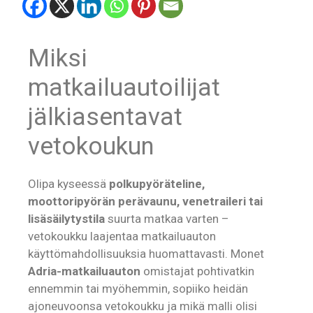
Miksi
matkailuautoilijat
jälkiasentavat
vetokoukun
Olipa kyseessä
polkupyöräteline,
moottoripyörän perävaunu, venetraileri tai
lisäsäilytystila
suurta matkaa varten –
vetokoukku laajentaa matkailuauton
käyttömahdollisuuksia huomattavasti. Monet
Adria-matkailuauton
omistajat pohtivatkin
ennemmin tai myöhemmin, sopiiko heidän
ajoneuvoonsa vetokoukku ja mikä malli olisi