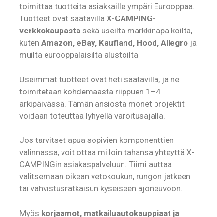
toimittaa tuotteita asiakkaille ympäri Eurooppaa.
Tuotteet ovat saatavilla
X-CAMPING-
verkkokaupasta
sekä useilta markkinapaikoilta,
kuten
Amazon, eBay, Kaufland, Hood, Allegro
ja
muilta eurooppalaisilta alustoilta.
Useimmat tuotteet ovat heti saatavilla, ja ne
toimitetaan kohdemaasta riippuen 1–4
arkipäivässä. Tämän ansiosta monet projektit
voidaan toteuttaa lyhyellä varoitusajalla.
Jos tarvitset apua sopivien komponenttien
valinnassa, voit ottaa milloin tahansa yhteyttä X-
CAMPINGin asiakaspalveluun. Tiimi auttaa
valitsemaan oikean vetokoukun, rungon jatkeen
tai vahvistusratkaisun kyseiseen ajoneuvoon.
Myös
korjaamot, matkailuautokauppiaat ja