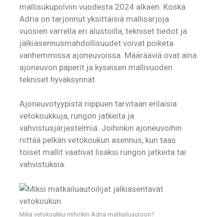
mallisukupolviin vuodesta 2024 alkaen. Koska
Adria on tarjonnut yksittäisiä mallisarjoja
vuosien varrella eri alustoilla, tekniset tiedot ja
jälkiasennusmahdollisuudet voivat poiketa
vanhemmissa ajoneuvoissa. Määrääviä ovat aina
ajoneuvon paperit ja kyseisen mallivuoden
tekniset hyväksynnät.
Ajoneuvotyypistä riippuen tarvitaan erilaisia
vetokoukkuja, rungon jatkeita ja
vahvistusjärjestelmiä. Joihinkin ajoneuvoihin
riittää pelkän vetokoukun asennus, kun taas
toiset mallit vaativat lisäksi rungon jatkeita tai
vahvistuksia.
Mikä vetokoukku mihinkin Adria-matkailuautoon?