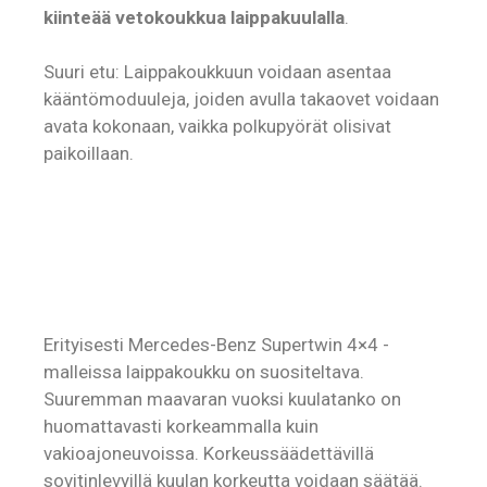
kiinteää vetokoukkua laippakuulalla
.
Suuri etu: Laippakoukkuun voidaan asentaa
kääntömoduuleja, joiden avulla takaovet voidaan
avata kokonaan, vaikka polkupyörät olisivat
paikoillaan.
Erityisesti Mercedes-Benz Supertwin 4×4 -
malleissa laippakoukku on suositeltava.
Suuremman maavaran vuoksi kuulatanko on
huomattavasti korkeammalla kuin
vakioajoneuvoissa. Korkeussäädettävillä
sovitinlevyillä kuulan korkeutta voidaan säätää.