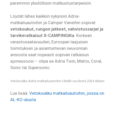
paremmin yksilöllisiin matkustustarpeisiin.
Löydät lähes kaikkiin nykyisiin Adria-
matkailuautoihin ja Camper Vaneihin sopivat
vetokoukut, rungon jatkeet, vahvistussarjat ja
tarvikeratkaisut
X-CAMPINGilta
. Korkean
varastosaatavuuden, Euroopan laajuisen
toimituksen ja asiantuntevan neuvonnan
ansiosta saat nopeasti sopivan ratkaisun
ajoneuvoosi – olipa se Adria Twin, Matrix, Coral,
Sonic tai Supersonic.
Vetokoukku Adria-matkailuautoihin | Mallit vuodesta 2024 alkaen
Lue lisää:
Vetokoukku matkailuautoihin, joissa on
AL-KO-alusta