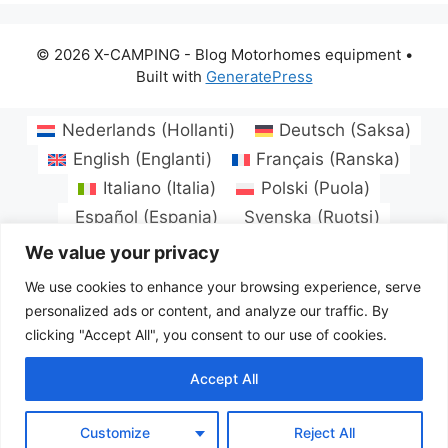
© 2026 X-CAMPING - Blog Motorhomes equipment
•
Built with
GeneratePress
Nederlands
(
Hollanti
)
Deutsch
(
Saksa
)
English
(
Englanti
)
Français
(
Ranska
)
Italiano
(
Italia
)
Polski
(
Puola
)
Español
(
Espanja
)
Svenska
(
Ruotsi
)
Български
(
Bulgaria
)
Hrvatski
(
Kroatia
)
We value your privacy
Čeština
(
Tsekki
)
Dansk
(
Tanska
)
Eesti
We use cookies to enhance your browsing experience, serve
Suomi
Magyar
(
Unkari
)
Latviešu
(
Latvia
)
personalized ads or content, and analyze our traffic. By
Lietuvių
(
Liettua
)
Norsk bokmål
(
Kirjanorja
)
clicking "Accept All", you consent to our use of cookies.
Português
(
Portugali
)
Română
(
Romania
)
Accept All
Русский
(
Venäjä
)
Slovenčina
(
Slaavi
)
Türkçe
(
Turkki
)
Українська
(
Ukraina
)
Customize
Reject All