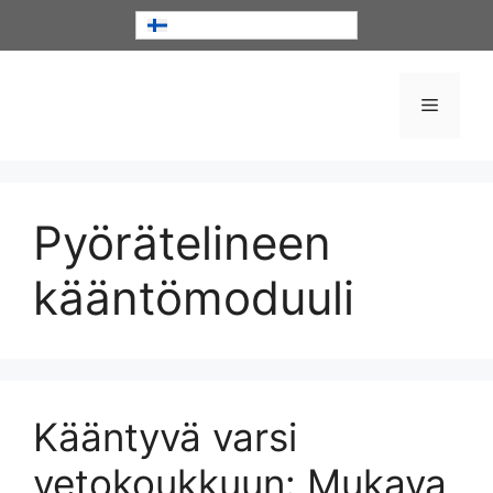
Siirry
Suomi
sisältöön
Valikko
Pyörätelineen
kääntömoduuli
Kääntyvä varsi
vetokoukkuun: Mukava