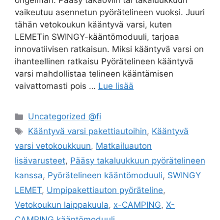
ongelman: Pääsy takaoviin tai takaluukkuun
vaikeutuu asennetun pyörätelineen vuoksi. Juuri
tähän vetokoukun kääntyvä varsi, kuten
LEMETin SWINGY-kääntömoduuli, tarjoaa
innovatiivisen ratkaisun. Miksi kääntyvä varsi on
ihanteellinen ratkaisu Pyörätelineen kääntyvä
varsi mahdollistaa telineen kääntämisen
vaivattomasti pois …
Lue lisää
Kategoriat
Uncategorized @fi
Avainsanat
Kääntyvä varsi pakettiautoihin
,
Kääntyvä
varsi vetokoukkuun
,
Matkailuauton
lisävarusteet
,
Pääsy takaluukkuun pyörätelineen
kanssa
,
Pyörätelineen kääntömoduuli
,
SWINGY
LEMET
,
Umpipakettiauton pyöräteline
,
Vetokoukun laippakuula
,
x-CAMPING
,
X-
CAMPING kääntömoduuli