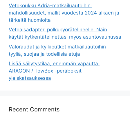
Vetokoukku Adria-matkailuautoihin:
mahdollisuudet, mallit vuodesta 2024 alkaen ja
tärkeitä huomioita
Vetoaisadapteri polkupyörätelineelle: Näin
käytät kytkentätelinettäsi myös asuntovaunussa
Valoraudat ja kylkiputket matkailuautoihin –
tyyliä, suojaa ja todellisia etuja
Lisää säilytystilaa, enemmän vapautta:
ARAGON / TowBox -peräboksit
yleiskatsauksessa
Recent Comments