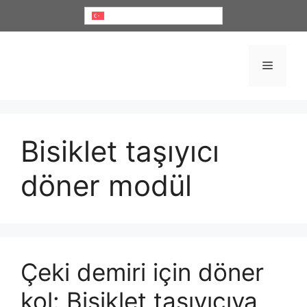
İçeriğe
Türkçe
atla
Menü
Bisiklet taşıyıcı
döner modül
Çeki demiri için döner
kol: Bisiklet taşıyıcıya