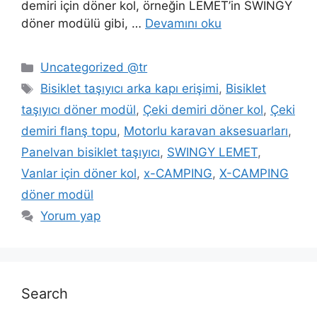
demiri için döner kol, örneğin LEMET’in SWINGY
döner modülü gibi, …
Devamını oku
Kategoriler
Uncategorized @tr
Etiketler
Bisiklet taşıyıcı arka kapı erişimi
,
Bisiklet
taşıyıcı döner modül
,
Çeki demiri döner kol
,
Çeki
demiri flanş topu
,
Motorlu karavan aksesuarları
,
Panelvan bisiklet taşıyıcı
,
SWINGY LEMET
,
Vanlar için döner kol
,
x-CAMPING
,
X-CAMPING
döner modül
Yorum yap
Search