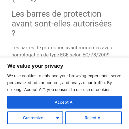
Les barres de protection
avant sont-elles autorisées
?
Les barres de protection avant modernes avec
homologation de type ECE selon EC/78/2009
sont autorisées dans l’UE pour la circulation
We value your privacy
routière. La condition est un montage
We use cookies to enhance your browsing experience, serve
professionnel ainsi que l’utilisation de systèmes
personalized ads or content, and analyze our traffic. By
testés et homologués.
clicking "Accept All", you consent to our use of cookies.
Les barres de protection
Accept All
avant affectent-elles les
systèmes d’assistance ?
Customize
Reject All