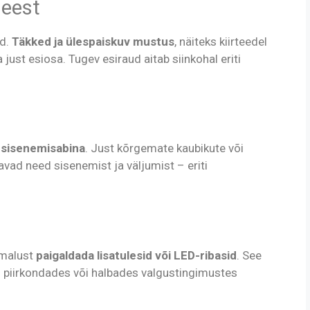
 eest
id.
Täkked ja ülespaiskuv mustus
, näiteks kiirteedel
just esiosa. Tugev esiraud aitab siinkohal eriti
e sisenemisabina
. Just kõrgemate kaubikute või
ad need sisenemist ja väljumist – eriti
imalust
paigaldada lisatulesid või LED-ribasid
. See
tes piirkondades või halbades valgustingimustes