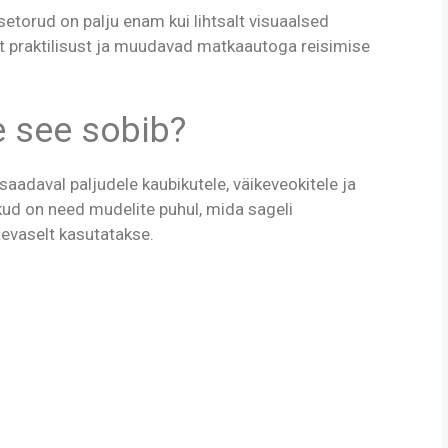
setorud on palju enam kui lihtsalt visuaalsed
 praktilisust ja muudavad matkaautoga reisimise
le see sobib?
saadaval paljudele kaubikutele, väikeveokitele ja
kud on need mudelite puhul, mida sageli
evaselt kasutatakse.