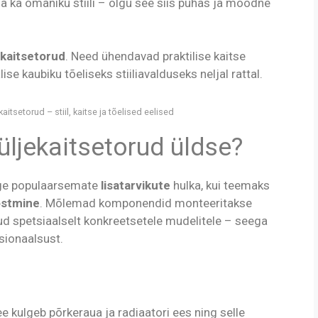
a ka omaniku stiili – olgu see siis puhas ja moodne
ekaitsetorud
. Need ühendavad praktilise kaitse
e kaubiku tõeliseks stiiliavalduseks neljal rattal.
itsetorud – stiil, kaitse ja tõelised eelised
üljekaitsetorud üldse?
ge populaarsemate
lisatarvikute
hulka, kui teemaks
õstmine
. Mõlemad komponendid monteeritakse
ud spetsiaalselt konkreetsetele mudelitele – seega
sionaalsust.
ee kulgeb põrkeraua ja radiaatori ees ning selle