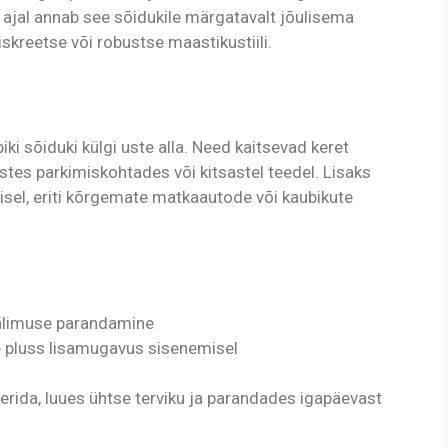
ajal annab see sõidukile märgatavalt jõulisema
skreetse või robustse maastikustiili.
ki sõiduki külgi uste alla. Need kaitsevad keret
stes parkimiskohtades või kitsastel teedel. Lisaks
misel, eriti kõrgemate matkaautode või kaubikute
välimuse parandamine
e pluss lisamugavus sisenemisel
rida, luues ühtse terviku ja parandades igapäevast