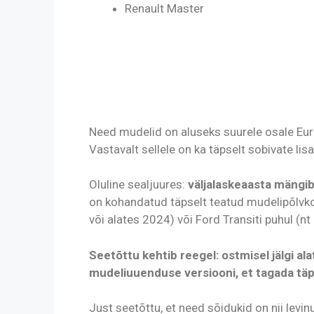
Renault Master
Need mudelid on aluseks suurele osale Eur
Vastavalt sellele on ka täpselt sobivate lisat
Oluline sealjuures:
väljalaskeaasta mängib 
on kohandatud täpselt teatud mudelipõlvko
või alates 2024) või Ford Transiti puhul 
Seetõttu kehtib reegel: ostmisel jälgi ala
mudeliuuenduse versiooni, et tagada täp
Just seetõttu, et need sõidukid on nii levinu