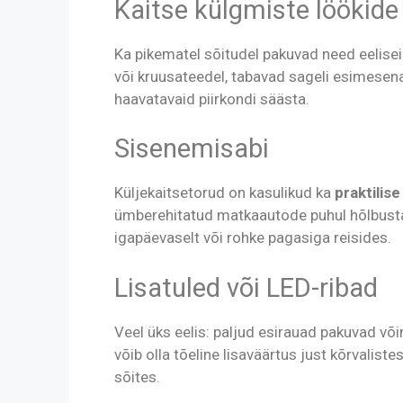
Kaitse külgmiste löökide
Ka pikematel sõitudel pakuvad need eelise
või kruusateedel, tabavad sageli esimesena 
haavatavaid piirkondi säästa.
Sisenemisabi
Küljekaitsetorud on kasulikud ka
praktilis
ümberehitatud matkaautode puhul hõlbustav
igapäevaselt või rohke pagasiga reisides.
Lisatuled või LED-ribad
Veel üks eelis: paljud esirauad pakuvad võ
võib olla tõeline lisaväärtus just kõrvalis
sõites.