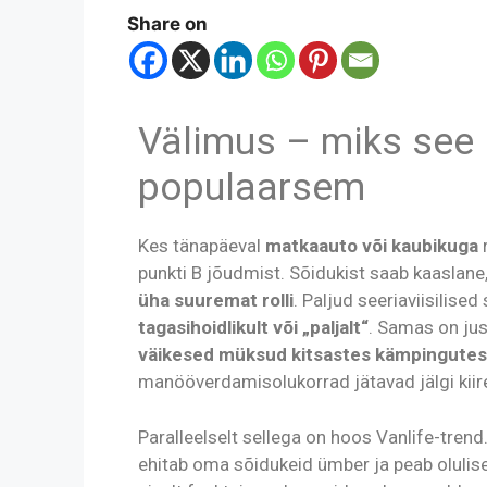
Share on
Välimus – miks see 
populaarsem
Kes tänapäeval
matkaauto või kaubikuga
r
punkti B jõudmist. Sõidukist saab kaaslane
üha suuremat rolli
. Paljud seeriaviisilise
tagasihoidlikult või „paljalt“
. Samas on jus
väikesed müksud kitsastes kämpingutes
manööverdamisolukorrad jätavad jälgi kiire
Paralleelselt sellega on hoos Vanlife-tren
ehitab oma sõidukeid ümber ja peab oluli