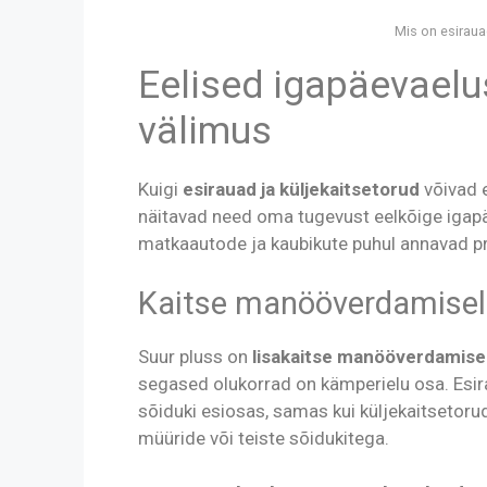
Mis on esiraua
Eelised igapäevaelus
välimus
Kuigi
esirauad ja küljekaitsetorud
võivad 
näitavad need oma tugevust eelkõige igapäe
matkaautode ja kaubikute puhul annavad prak
Kaitse manööverdamisel
Suur pluss on
lisakaitse manööverdamise
segased olukorrad on kämperielu osa. Esi
sõiduki esiosas, samas kui küljekaitsetorud
müüride või teiste sõidukitega.