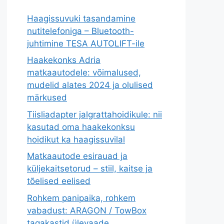
Haagissuvuki tasandamine
nutitelefoniga – Bluetooth-
juhtimine TESA AUTOLIFT-ile
Haakekonks Adria
matkaautodele: võimalused,
mudelid alates 2024 ja olulised
märkused
Tiisliadapter jalgrattahoidikule: nii
kasutad oma haakekonksu
hoidikut ka haagissuvilal
Matkaautode esirauad ja
küljekaitsetorud – stiil, kaitse ja
tõelised eelised
Rohkem panipaika, rohkem
vabadust: ARAGON / TowBox
tagakastid ülevaade