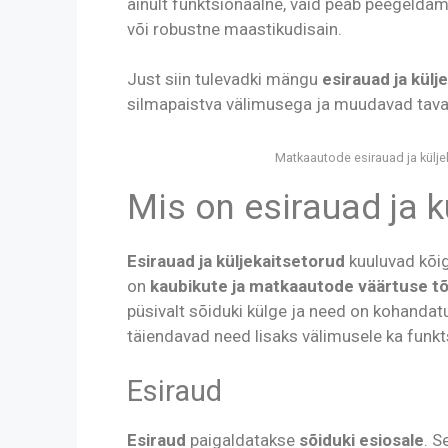
ainult funktsionaalne, vaid peab peegeldam
või robustne maastikudisain.
Just siin tulevadki mängu
esirauad ja külj
silmapaistva välimusega ja muudavad tavalis
Matkaautode esirauad ja küljeka
Mis on esirauad ja k
Esirauad ja küljekaitsetorud
kuuluvad kõi
on
kaubikute ja matkaautode väärtuse t
püsivalt sõiduki külge ja need on kohandat
täiendavad need lisaks välimusele ka funkt
Esiraud
Esiraud
paigaldatakse
sõiduki esiosale
. S