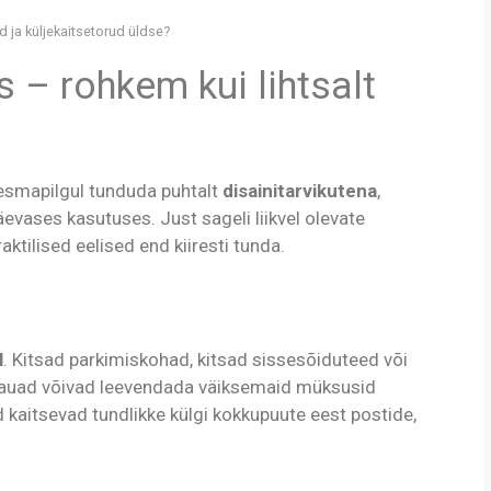
d ja küljekaitsetorud üldse?
 – rohkem kui lihtsalt
esmapilgul tunduda puhtalt
disainitarvikutena
,
vases kasutuses. Just sageli liikvel olevate
tilised eelised end kiiresti tunda.
l
. Kitsad parkimiskohad, kitsad sissesõiduteed või
rauad võivad leevendada väiksemaid müksusid
 kaitsevad tundlikke külgi kokkupuute eest postide,