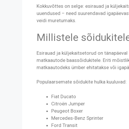
Kokkuvõttes on selge: esirauad ja küljekait
uuendused – need suurendavad igapäevast
veidi muretumaks.
Millistele sõidukite
Esirauad ja küljekaitsetorud on tänapäeval 
matkaautode baassõidukitele. Eriti mõistli
matkaautodeks ümber ehitatakse või igapä
Populaarsemate sõidukite hulka kuuluvad:
Fiat Ducato
Citroën Jumper
Peugeot Boxer
Mercedes-Benz Sprinter
Ford Transit