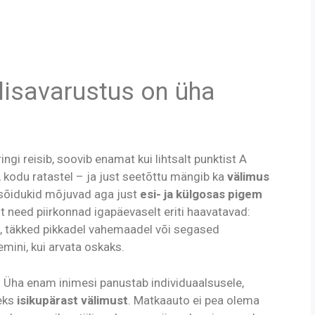
lisavarustus on üha
ingi reisib, soovib enamat kui lihtsalt punktist A
, kodu ratastel – ja just seetõttu mängib ka
välimus
d sõidukid mõjuvad aga just
esi- ja külgosas pigem
t need piirkonnad igapäevaselt eriti haavatavad:
, täkked pikkadel vahemaadel või segased
mini, kui arvata oskaks.
d. Üha enam inimesi panustab individuaalsusele,
seks
isikupärast välimust
. Matkaauto ei pea olema