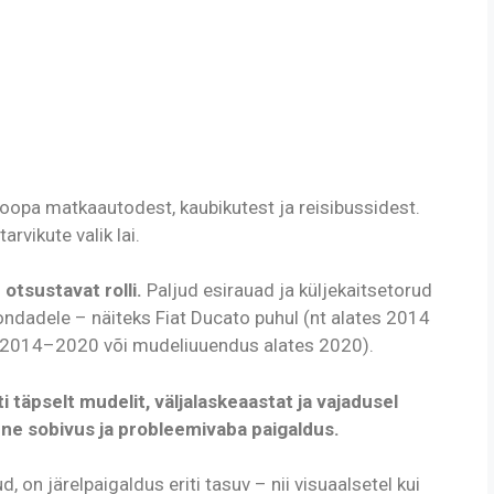
oopa matkaautodest, kaubikutest ja reisibussidest.
arvikute valik lai.
otsustavat rolli.
Paljud esirauad ja küljekaitsetorud
ndadele – näiteks Fiat Ducato puhul (nt alates 2014
(nt 2014–2020 või mudeliuuendus alates 2020).
ti täpselt mudelit, väljalaskeaastat ja vajadusel
ne sobivus ja probleemivaba paigaldus.
d, on järelpaigaldus eriti tasuv – nii visuaalsetel kui