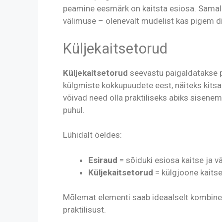
peamine eesmärk on kaitsta esiosa. Samal 
välimuse – olenevalt mudelist kas pigem di
Küljekaitsetorud
Küljekaitsetorud
seevastu paigaldatakse pi
külgmiste kokkupuudete eest, näiteks kitsa
võivad need olla praktiliseks abiks sisene
puhul.
Lühidalt öeldes:
Esiraud
= sõiduki esiosa kaitse ja 
Küljekaitsetorud
= külgjoone kaits
Mõlemat elementi saab ideaalselt kombinee
praktilisust.