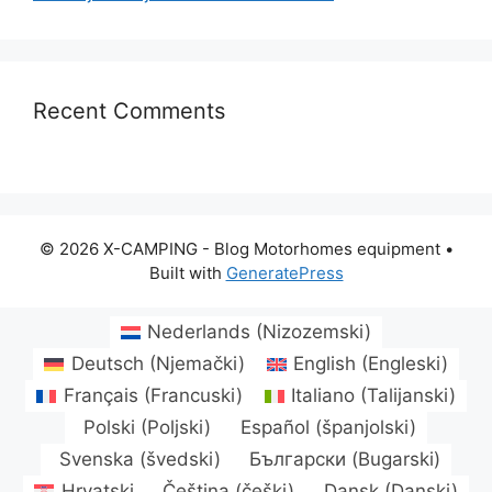
Recent Comments
© 2026 X-CAMPING - Blog Motorhomes equipment
•
Built with
GeneratePress
Nederlands
(
Nizozemski
)
Deutsch
(
Njemački
)
English
(
Engleski
)
Français
(
Francuski
)
Italiano
(
Talijanski
)
Polski
(
Poljski
)
Español
(
španjolski
)
Svenska
(
švedski
)
Български
(
Bugarski
)
Hrvatski
Čeština
(
češki
)
Dansk
(
Danski
)