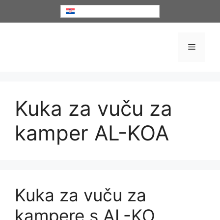
Preskoči
Hrvatski
na
sadržaj
Izborni
Kuka za vuču za
kamper AL-KOA
Kuka za vuču za
kampere s AL-KO