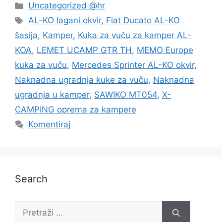
Kategorije
Uncategorized @hr
Oznake
AL-KO lagani okvir
,
Fiat Ducato AL-KO
šasija
,
Kamper
,
Kuka za vuču za kamper AL-
KOA
,
LEMET UCAMP GTR TH
,
MEMO Europe
kuka za vuču
,
Mercedes Sprinter AL-KO okvir
,
Naknadna ugradnja kuke za vuču
,
Naknadna
ugradnja u kamper
,
SAWIKO MT054
,
X-
CAMPING oprema za kampere
Komentiraj
Search
Pretraži: