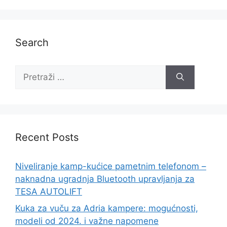
Search
Recent Posts
Niveliranje kamp-kućice pametnim telefonom –
naknadna ugradnja Bluetooth upravljanja za
TESA AUTOLIFT
Kuka za vuču za Adria kampere: mogućnosti,
modeli od 2024. i važne napomene