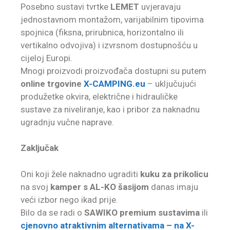
Posebno sustavi tvrtke
LEMET
uvjeravaju
jednostavnom montažom, varijabilnim tipovima
spojnica (fiksna, prirubnica, horizontalno ili
vertikalno odvojiva) i izvrsnom dostupnošću u
cijeloj Europi.
Mnogi proizvodi proizvođača dostupni su putem
online trgovine
X-CAMPING.eu
– uključujući
produžetke okvira, električne i hidrauličke
sustave za niveliranje, kao i pribor za naknadnu
ugradnju vučne naprave.
Zaključak
Oni koji žele naknadno ugraditi
kuku za prikolicu
na svoj
kamper s AL-KO šasijom
danas imaju
veći izbor nego ikad prije.
Bilo da se radi o
SAWIKO premium sustavima
ili
cjenovno atraktivnim alternativama – na X-