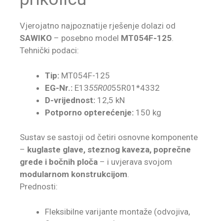
Vjerojatno najpoznatije rješenje dolazi od
SAWIKO
– posebno model
MT054F-125
.
Tehnički podaci:
Tip:
MT054F-125
EG-Nr.:
E13
55R00
55R01*4332
D-vrijednost:
12,5 kN
Potporno opterećenje:
150 kg
Sustav se sastoji od četiri osnovne komponente
–
kuglaste glave, steznog kaveza, poprečne
grede i bočnih ploča
– i uvjerava svojom
modularnom konstrukcijom
.
Prednosti:
Fleksibilne varijante montaže (odvojiva,