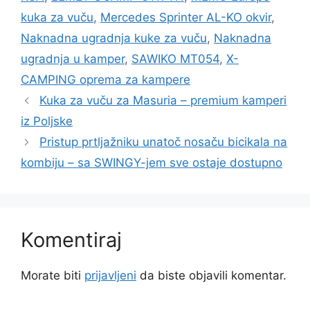
kuka za vuču
,
Mercedes Sprinter AL-KO okvir
,
Naknadna ugradnja kuke za vuču
,
Naknadna
ugradnja u kamper
,
SAWIKO MT054
,
X-
CAMPING oprema za kampere
Kuka za vuču za Masuria – premium kamperi
iz Poljske
Pristup prtljažniku unatoč nosaču bicikala na
kombiju – sa SWINGY-jem sve ostaje dostupno
Komentiraj
Morate biti
prijavljeni
da biste objavili komentar.