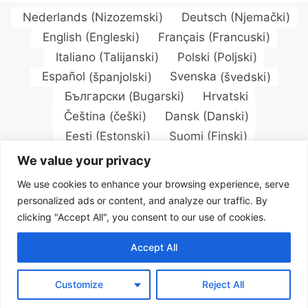
Nederlands
(
Nizozemski
)
Deutsch
(
Njemački
)
English
(
Engleski
)
Français
(
Francuski
)
Italiano
(
Talijanski
)
Polski
(
Poljski
)
Español
(
španjolski
)
Svenska
(
švedski
)
Български
(
Bugarski
)
Hrvatski
Čeština
(
češki
)
Dansk
(
Danski
)
Eesti
(
Estonski
)
Suomi
(
Finski
)
Magyar
(
Mađarski
)
Latviešu
(
Latvijski
)
We value your privacy
Lietuvių
(
Litavski
)
We use cookies to enhance your browsing experience, serve
Norsk bokmål
(
Književni norveški
)
personalized ads or content, and analyze our traffic. By
Português
(
Portugalski (Portugal)
)
clicking "Accept All", you consent to our use of cookies.
Română
(
Rumunjski
)
Русский
(
Ruski
)
Accept All
Slovenčina
(
Slovački
)
Türkçe
(
Turski
)
Українська
(
Ukrajinski
)
Customize
Reject All