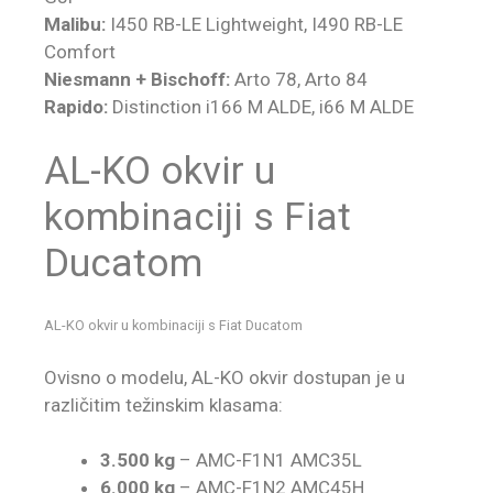
Malibu:
I450 RB-LE Lightweight, I490 RB-LE
Comfort
Niesmann + Bischoff:
Arto 78, Arto 84
Rapido:
Distinction i166 M ALDE, i66 M ALDE
AL-KO okvir u
kombinaciji s Fiat
Ducatom
AL-KO okvir u kombinaciji s Fiat Ducatom
Ovisno o modelu, AL-KO okvir dostupan je u
različitim težinskim klasama:
3.500 kg
– AMC-F1N1 AMC35L
6.000 kg
– AMC-F1N2 AMC45H