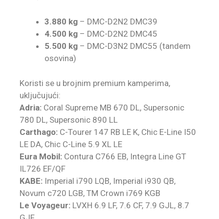
3.880 kg
– DMC-D2N2 DMC39
4.500 kg
– DMC-D2N2 DMC45
5.500 kg
– DMC-D3N2 DMC55 (tandem
osovina)
Koristi se u brojnim premium kamperima,
uključujući:
Adria:
Coral Supreme MB 670 DL, Supersonic
780 DL, Supersonic 890 LL
Carthago:
C-Tourer 147 RB LE K, Chic E-Line I50
LE DA, Chic C-Line 5.9 XL LE
Eura Mobil:
Contura C766 EB, Integra Line GT
IL726 EF/QF
KABE:
Imperial i790 LQB, Imperial i930 QB,
Novum c720 LGB, TM Crown i769 KGB
Le Voyageur:
LVXH 6.9 LF, 7.6 CF, 7.9 GJL, 8.7
GJF