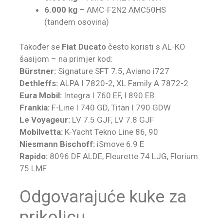
6.000 kg
– AMC-F2N2 AMC50HS
(tandem osovina)
Također se
Fiat Ducato
često koristi s AL-KO
šasijom – na primjer kod:
Bürstner:
Signature SFT 7.5, Aviano i727
Dethleffs:
ALPA I 7820-2, XL Family A 7872-2
Eura Mobil:
Integra I 760 EF, I 890 EB
Frankia:
F-Line I 740 GD, Titan I 790 GDW
Le Voyageur:
LV 7.5 GJF, LV 7.8 GJF
Mobilvetta:
K-Yacht Tekno Line 86, 90
Niesmann Bischoff:
iSmove 6.9 E
Rapido:
8096 DF ALDE, Fleurette 74 LJG, Florium
75 LMF
Odgovarajuće kuke za
prikolicu