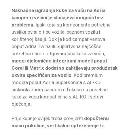
Naknadna ugradnja kuke za vuču na Adria
kamper u većini je slučajeva moguća bez
problema
. Ipak, koje su komponente potrebne
uvelike ovisi o tipu vozila, baznom vozilu i
korištenoj šasiji. Dok je kod camper vanova
poput Adria Twina ili Supertwina najčešće
potrebna samo odgovarajuća kuka za vuču,
mnogi djelomično integrirani modeli poput
Coral ili Matrix dodatno zahtijevaju produžetak
okvira specifičan za vozilo
. Kod premium
modela poput Adria Supersonica s AL-KO
niskookvirnom šasijom u fokusu su posebne
kuke za vuču kompatibilne s AL-KO i setovi
ojačanja.
Prije kupnje uvijek treba provjeriti
dopuštenu
masu prikolice, vertikalno opterećenje
te