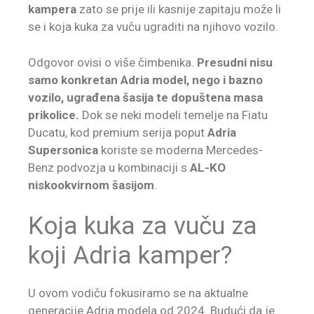
kampera
zato se prije ili kasnije zapitaju može li
se i koja kuka za vuču ugraditi na njihovo vozilo.
Odgovor ovisi o više čimbenika.
Presudni nisu
samo konkretan Adria model, nego i bazno
vozilo, ugrađena šasija te dopuštena masa
prikolice.
Dok se neki modeli temelje na Fiatu
Ducatu, kod premium serija poput
Adria
Supersonica
koriste se moderna Mercedes-
Benz podvozja u kombinaciji s
AL-KO
niskookvirnom šasijom
.
Koja kuka za vuču za
koji Adria kamper?
U ovom vodiču fokusiramo se na aktualne
generacije Adria modela od 2024. Budući da je