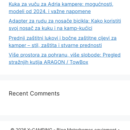
Kuka za vuču za Adria kampere: mogućnosti,
modeli od 2024. i važne napomene
Adapter za rudu za nosače bicikla: Kako koristiti
svoj nosač za kuku i na kamp-kućici
Prednji zaštitni lukovi i bočne zaštitne cijevi za
kamper – stil, zaštita i stvarne prednosti
Više prostora za pohranu, više slobode: Pregled
stražnjih kutija ARAGON / TowBox
Recent Comments
© 2026 X-CAMPING - Blog Motorhomes equipment
•