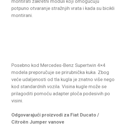
montirati zakretni moduli koji omogućuju
potpuno otvaranje stražnjih vrata i kada su bicikli
montirani.
Posebno kod Mercedes-Benz Supertwin 4×4
modela preporučuje se prirubnička kuka. Zbog
veće udaljenosti od tla kugla je znatno više nego
kod standardnih vozila. Visina kugle može se
prilagoditi pomoću adapter ploča podesivih po
visini.
Odgovarajući proizvodi za Fiat Ducato /
Citroën Jumper vanove