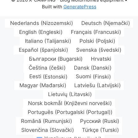
Built with
GeneratePress
Nederlands
(
Nizozemski
)
Deutsch
(
Njemački
)
English
(
Engleski
)
Français
(
Francuski
)
Italiano
(
Talijanski
)
Polski
(
Poljski
)
Español
(
španjolski
)
Svenska
(
švedski
)
Български
(
Bugarski
)
Hrvatski
Čeština
(
češki
)
Dansk
(
Danski
)
Eesti
(
Estonski
)
Suomi
(
Finski
)
Magyar
(
Mađarski
)
Latviešu
(
Latvijski
)
Lietuvių
(
Litavski
)
Norsk bokmål
(
Književni norveški
)
Português
(
Portugalski (Portugal)
)
Română
(
Rumunjski
)
Русский
(
Ruski
)
Slovenčina
(
Slovački
)
Türkçe
(
Turski
)