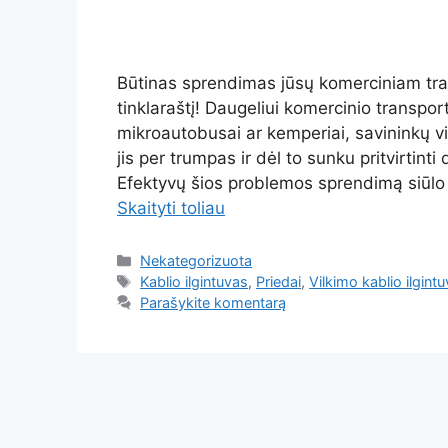
Būtinas sprendimas jūsų komerciniam tra
tinklaraštį! Daugeliui komercinio transpor
mikroautobusai ar kemperiai, savininkų vi
jis per trumpas ir dėl to sunku pritvirtinti
Efektyvų šios problemos sprendimą siūlo vi
Skaityti toliau
Kategorijos
Nekategorizuota
Žymos
Kablio ilgintuvas
,
Priedai
,
Vilkimo kablio ilgint
Parašykite komentarą