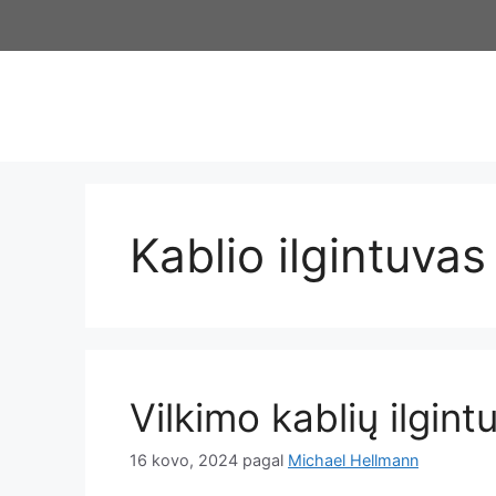
Pereiti
prie
turinio
Kablio ilgintuvas
Vilkimo kablių ilgintuv
16 kovo, 2024
pagal
Michael Hellmann