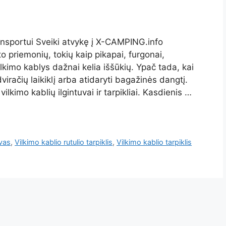
nsportui Sveiki atvykę į X-CAMPING.info
to priemonių, tokių kaip pikapai, furgonai,
lkimo kablys dažnai kelia iššūkių. Ypač tada, kai
 dviračių laikiklį arba atidaryti bagažinės dangtį.
lkimo kablių ilgintuvai ir tarpikliai. Kasdienis …
uvas
,
Vilkimo kablio rutulio tarpiklis
,
Vilkimo kablio tarpiklis