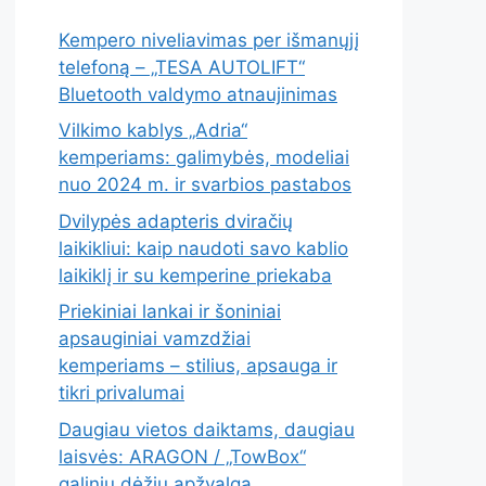
Kempero niveliavimas per išmanųjį
telefoną – „TESA AUTOLIFT“
Bluetooth valdymo atnaujinimas
Vilkimo kablys „Adria“
kemperiams: galimybės, modeliai
nuo 2024 m. ir svarbios pastabos
Dvilypės adapteris dviračių
laikikliui: kaip naudoti savo kablio
laikiklį ir su kemperine priekaba
Priekiniai lankai ir šoniniai
apsauginiai vamzdžiai
kemperiams – stilius, apsauga ir
tikri privalumai
Daugiau vietos daiktams, daugiau
laisvės: ARAGON / „TowBox“
galinių dėžių apžvalga