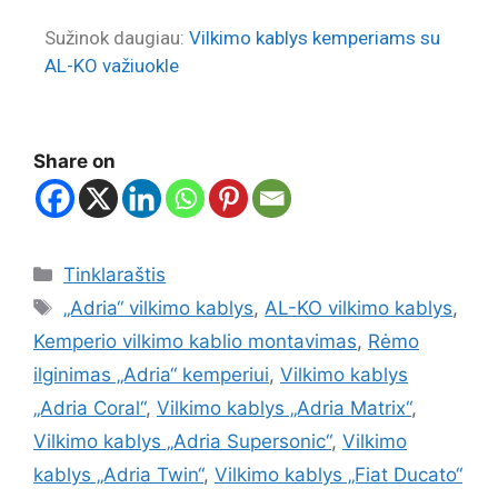
Sužinok daugiau:
Vilkimo kablys kemperiams su
AL-KO važiuokle
Share on
Tinklaraštis
„Adria“ vilkimo kablys
,
AL-KO vilkimo kablys
,
Kemperio vilkimo kablio montavimas
,
Rėmo
ilginimas „Adria“ kemperiui
,
Vilkimo kablys
„Adria Coral“
,
Vilkimo kablys „Adria Matrix“
,
Vilkimo kablys „Adria Supersonic“
,
Vilkimo
kablys „Adria Twin“
,
Vilkimo kablys „Fiat Ducato“