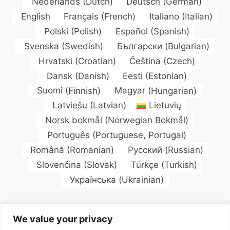
Nederlands
(
Dutch
)
Deutsch
(
German
)
English
Français
(
French
)
Italiano
(
Italian
)
Polski
(
Polish
)
Español
(
Spanish
)
Svenska
(
Swedish
)
Български
(
Bulgarian
)
Hrvatski
(
Croatian
)
Čeština
(
Czech
)
Dansk
(
Danish
)
Eesti
(
Estonian
)
Suomi
(
Finnish
)
Magyar
(
Hungarian
)
Latviešu
(
Latvian
)
Lietuvių
Norsk bokmål
(
Norwegian Bokmål
)
Português
(
Portuguese, Portugal
)
Română
(
Romanian
)
Русский
(
Russian
)
Slovenčina
(
Slovak
)
Türkçe
(
Turkish
)
Українська
(
Ukrainian
)
We value your privacy