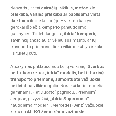
Nesvarbu, ar tai
dviračių laikiklis, motociklo
priekaba, valties priekaba ar papildoma vieta
daiktams
ilgoje kelionėje – vilkimo kablys
gerokai išplečia kemperio panaudojimo
galimybes. Todėl daugelis
„Adria“ kemperių
savininkų anksčiau ar vėliau susimąsto, ar jų
transporto priemonei tinka vilkimo kablys ir koks
jis turėtų būti.
Atsakymas priklauso nuo kelių veiksnių.
Svarbus
ne tik konkretus „Adria“ modelis, bet ir bazinė
transporto priemonė, sumontuota važiuoklė
bei leistina vilkimo galia.
Nors kai kurie modeliai
gaminami „Fiat Ducato“ pagrindu, „Premium“
serijose, pavyzdžiui,
„Adria Supersonic“
,
naudojama moderni „Mercedes-Benz“ važiuoklė
kartu su
AL-KO žemo rėmo važiuokle
.