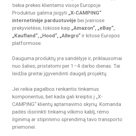
tiekia prekes klientams visoje Europoje.
Produktus galima įsigyti
„X-CAMPING“
internetinėje parduotuvėje
bei įvairiose
prekyvietėse, tokiose kaip
„Amazon“, „eBay“,
„Kaufland“, „Hood“, „Allegro“
ir kitose Europos
platformose.
Dauguma produktų yra sandėlyje ir, priklausomai
nuo šalies, pristatomi per 1–4 darbo dienas. Tai
leidžia greitai įgyvendinti daugelį projektų.
Jei reikia pagalbos renkantis tinkamus
komponentus, bet kada gali kreiptis į „X-
CAMPING“ klientų aptarnavimo skyrių. Komanda
padės išsirinkti tinkamą vilkimo kablį, rėmo
ilginimą ar stiprinimo sprendimą tavo transporto
priemonei.