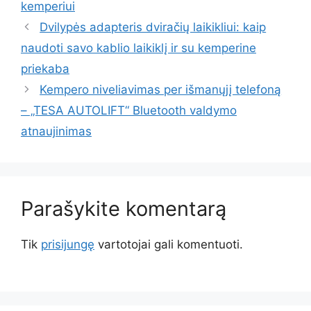
kemperiui
Dvilypės adapteris dviračių laikikliui: kaip
naudoti savo kablio laikiklį ir su kemperine
priekaba
Kempero niveliavimas per išmanųjį telefoną
– „TESA AUTOLIFT“ Bluetooth valdymo
atnaujinimas
Parašykite komentarą
Tik
prisijungę
vartotojai gali komentuoti.