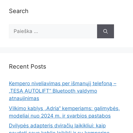
Search
Recent Posts
Kempero niveliavimas per išmanųjį telefoną –
„TESA AUTOLIFT“ Bluetooth valdymo
atnaujinimas
Vilkimo kablys „Adria“ kemperiams: galimybės,
modeliai nuo 2024 m. ir svarbios pastabos
Dvilypės adapteris dviračių laikikliui: kaip