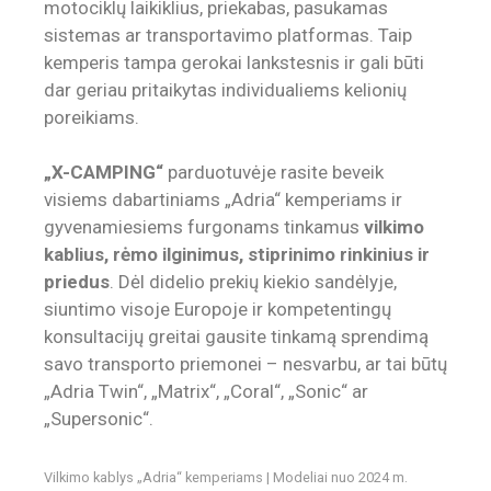
motociklų laikiklius, priekabas, pasukamas
sistemas ar transportavimo platformas. Taip
kemperis tampa gerokai lankstesnis ir gali būti
dar geriau pritaikytas individualiems kelionių
poreikiams.
„X-CAMPING“
parduotuvėje rasite beveik
visiems dabartiniams „Adria“ kemperiams ir
gyvenamiesiems furgonams tinkamus
vilkimo
kablius, rėmo ilginimus, stiprinimo rinkinius ir
priedus
. Dėl didelio prekių kiekio sandėlyje,
siuntimo visoje Europoje ir kompetentingų
konsultacijų greitai gausite tinkamą sprendimą
savo transporto priemonei – nesvarbu, ar tai būtų
„Adria Twin“, „Matrix“, „Coral“, „Sonic“ ar
„Supersonic“.
Vilkimo kablys „Adria“ kemperiams | Modeliai nuo 2024 m.