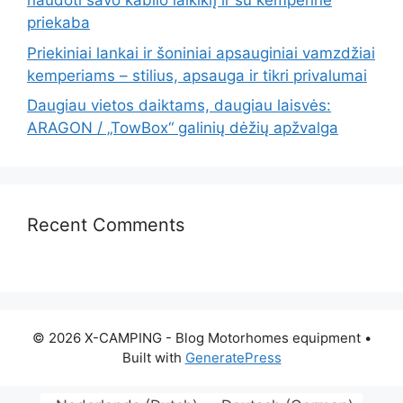
naudoti savo kablio laikiklį ir su kemperine
priekaba
Priekiniai lankai ir šoniniai apsauginiai vamzdžiai
kemperiams – stilius, apsauga ir tikri privalumai
Daugiau vietos daiktams, daugiau laisvės:
ARAGON / „TowBox“ galinių dėžių apžvalga
Recent Comments
© 2026 X-CAMPING - Blog Motorhomes equipment
•
Built with
GeneratePress