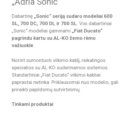
„Adria Sonic“
Dabartinę
„Sonic“ seriją sudaro modeliai 600
SL, 700 DC, 700 DL ir 700 SL
. Visi dabartiniai
„Sonic“ modeliai gaminami
„Fiat Ducato“
pagrindu kartu su AL-KO žemo rėmo
važiuokle
.
Norint sumontuoti vilkimo kablį, reikalingos
specialios su AL-KO suderinamos sistemos.
Standartiniai „Fiat Ducato“ vilkimo kabliai
paprastai netinka. Priklausomai nuo modelio, gali
prireikti papildomų sutvirtinimų.
Tinkami produktai