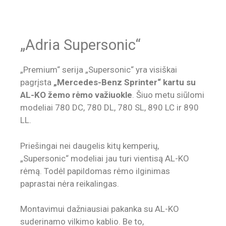
„Adria Supersonic“
„Premium“ serija „Supersonic“ yra visiškai
pagrįsta
„Mercedes-Benz Sprinter“ kartu su
AL-KO žemo rėmo važiuokle
. Šiuo metu siūlomi
modeliai 780 DC, 780 DL, 780 SL, 890 LC ir 890
LL.
Priešingai nei daugelis kitų kemperių,
„Supersonic“ modeliai jau turi vientisą AL-KO
rėmą. Todėl papildomas rėmo ilginimas
paprastai nėra reikalingas.
Montavimui dažniausiai pakanka su AL-KO
suderinamo vilkimo kablio. Be to,