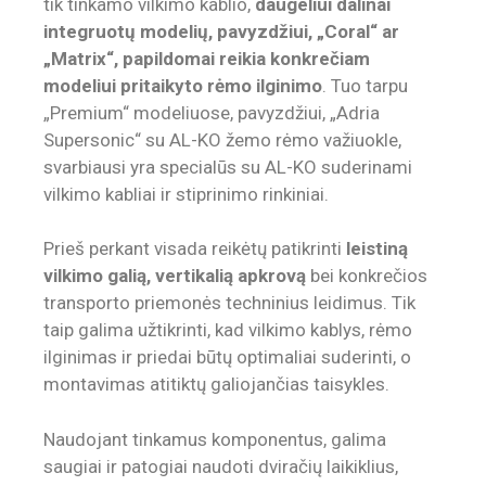
tik tinkamo vilkimo kablio,
daugeliui dalinai
integruotų modelių, pavyzdžiui, „Coral“ ar
„Matrix“, papildomai reikia konkrečiam
modeliui pritaikyto rėmo ilginimo
. Tuo tarpu
„Premium“ modeliuose, pavyzdžiui, „Adria
Supersonic“ su AL-KO žemo rėmo važiuokle,
svarbiausi yra specialūs su AL-KO suderinami
vilkimo kabliai ir stiprinimo rinkiniai.
Prieš perkant visada reikėtų patikrinti
leistiną
vilkimo galią, vertikalią apkrovą
bei konkrečios
transporto priemonės techninius leidimus. Tik
taip galima užtikrinti, kad vilkimo kablys, rėmo
ilginimas ir priedai būtų optimaliai suderinti, o
montavimas atitiktų galiojančias taisykles.
Naudojant tinkamus komponentus, galima
saugiai ir patogiai naudoti dviračių laikiklius,