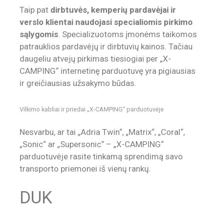
Taip pat
dirbtuvės, kemperių pardavėjai ir
verslo klientai naudojasi specialiomis pirkimo
sąlygomis
. Specializuotoms įmonėms taikomos
patrauklios pardavėjų ir dirbtuvių kainos. Tačiau
daugeliu atvejų pirkimas tiesiogiai per „X-
CAMPING“ internetinę parduotuvę yra pigiausias
ir greičiausias užsakymo būdas.
Vilkimo kabliai ir priedai „X-CAMPING“ parduotuvėje
Nesvarbu, ar tai „Adria Twin“, „Matrix“, „Coral“,
„Sonic“ ar „Supersonic“ – „X-CAMPING“
parduotuvėje rasite tinkamą sprendimą savo
transporto priemonei iš vienų rankų.
DUK