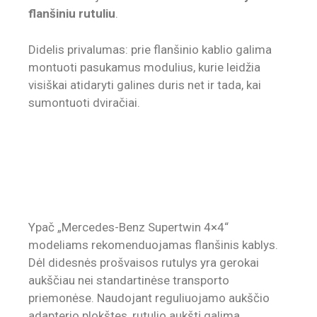
flanšiniu rutuliu
.
Didelis privalumas: prie flanšinio kablio galima
montuoti pasukamus modulius, kurie leidžia
visiškai atidaryti galines duris net ir tada, kai
sumontuoti dviračiai.
Ypač „Mercedes-Benz Supertwin 4×4“
modeliams rekomenduojamas flanšinis kablys.
Dėl didesnės prošvaisos rutulys yra gerokai
aukščiau nei standartinėse transporto
priemonėse. Naudojant reguliuojamo aukščio
adapterio plokštes, rutulio aukštį galima