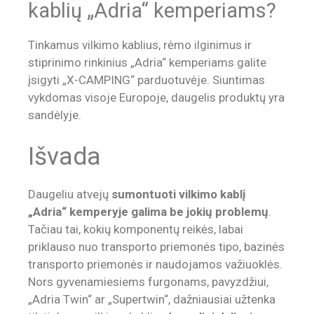
kablių „Adria“ kemperiams?
Tinkamus vilkimo kablius, rėmo ilginimus ir
stiprinimo rinkinius „Adria“ kemperiams galite
įsigyti „X-CAMPING“ parduotuvėje. Siuntimas
vykdomas visoje Europoje, daugelis produktų yra
sandėlyje.
Išvada
Daugeliu atvejų
sumontuoti vilkimo kablį
„Adria“ kemperyje galima be jokių problemų
.
Tačiau tai, kokių komponentų reikės, labai
priklauso nuo transporto priemonės tipo, bazinės
transporto priemonės ir naudojamos važiuoklės.
Nors gyvenamiesiems furgonams, pavyzdžiui,
„Adria Twin“ ar „Supertwin“, dažniausiai užtenka