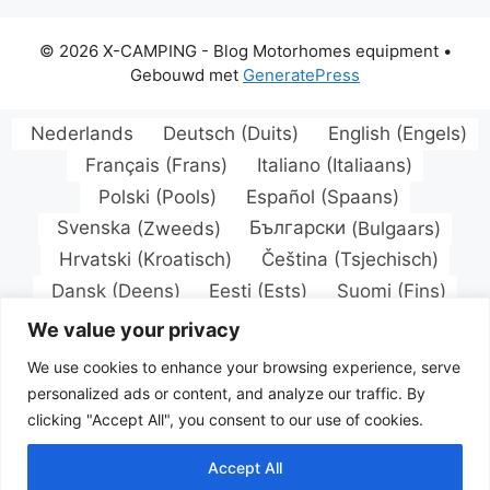
© 2026 X-CAMPING - Blog Motorhomes equipment
•
Gebouwd met
GeneratePress
Nederlands
Deutsch
(
Duits
)
English
(
Engels
)
Français
(
Frans
)
Italiano
(
Italiaans
)
Polski
(
Pools
)
Español
(
Spaans
)
Svenska
(
Zweeds
)
Български
(
Bulgaars
)
Hrvatski
(
Kroatisch
)
Čeština
(
Tsjechisch
)
Dansk
(
Deens
)
Eesti
(
Ests
)
Suomi
(
Fins
)
Magyar
(
Hongaars
)
Latviešu
(
Lets
)
We value your privacy
Lietuvių
(
Litouws
)
We use cookies to enhance your browsing experience, serve
Norsk bokmål
(
Noors Bokmål
)
personalized ads or content, and analyze our traffic. By
Português
(
Portugees, Portugal
)
clicking "Accept All", you consent to our use of cookies.
Română
(
Roemeens
)
Русский
(
Russisch
)
Accept All
Slovenčina
(
Slavisch
)
Türkçe
(
Turks
)