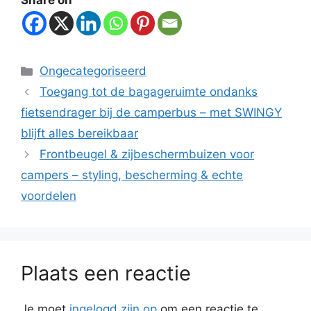
Share on
Ongecategoriseerd
Toegang tot de bagageruimte ondanks
fietsendrager bij de camperbus – met SWINGY
blijft alles bereikbaar
Frontbeugel & zijbeschermbuizen voor
campers – styling, bescherming & echte
voordelen
Plaats een reactie
Je moet
ingelogd zijn op
om een reactie te