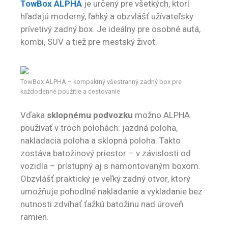
TowBox ALPHA
je určený pre všetkých, ktorí
hľadajú moderný, ľahký a obzvlášť užívateľsky
prívetivý zadný box. Je ideálny pre osobné autá,
kombi, SUV a tiež pre mestský život.
TowBox ALPHA – kompaktný všestranný zadný box pre
každodenné použitie a cestovanie
Vďaka
sklopnému podvozku
možno ALPHA
používať v troch polohách: jazdná poloha,
nakladacia poloha a sklopná poloha. Takto
zostáva batožinový priestor – v závislosti od
vozidla – prístupný aj s namontovaným boxom.
Obzvlášť praktický je veľký zadný otvor, ktorý
umožňuje pohodlné nakladanie a vykladanie bez
nutnosti zdvíhať ťažkú batožinu nad úroveň
ramien.