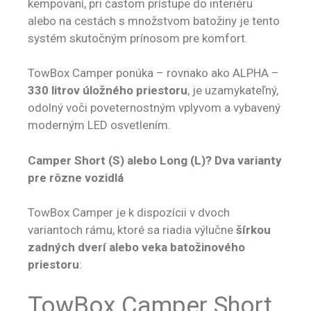
kempovaní, pri častom prístupe do interiéru
alebo na cestách s množstvom batožiny je tento
systém skutočným prínosom pre komfort.
TowBox Camper ponúka – rovnako ako ALPHA –
330 litrov úložného priestoru
, je uzamykateľný,
odolný voči poveternostným vplyvom a vybavený
moderným LED osvetlením.
Camper Short (S) alebo Long (L)?
Dva varianty
pre rôzne vozidlá
TowBox Camper je k dispozícii v dvoch
variantoch rámu, ktoré sa riadia výlučne
šírkou
zadných dverí alebo veka batožinového
priestoru
:
TowBox Camper Short