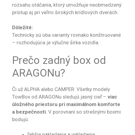
rozsahu otáčania, ktorý umožňuje neobmedzený
prístup aj pri veľmi širokých krídlových dverách.
Dôležité:
Technicky sú oba varianty rovnako konštruované
– rozhodujúca je výlučne šírka vozidla.
Prečo zadný box od
ARAGONu?
Či už ALPHA alebo CAMPER: Všetky modely
TowBox od ARAGONu sledujú jasný cieľ –
viac
úložného priestoru pri maximálnom komforte
a bezpečnosti
. V porovnaní so strešnými boxmi
bodujú:
ľahšie nakladanie a vykladanie