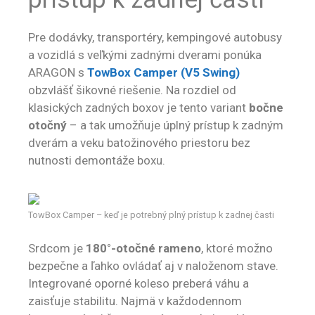
Pre dodávky, transportéry, kempingové autobusy
a vozidlá s veľkými zadnými dverami ponúka
ARAGON s
TowBox Camper (V5 Swing)
obzvlášť šikovné riešenie. Na rozdiel od
klasických zadných boxov je tento variant
bočne
otočný
– a tak umožňuje úplný prístup k zadným
dverám a veku batožinového priestoru bez
nutnosti demontáže boxu.
TowBox Camper – keď je potrebný plný prístup k zadnej časti
Srdcom je
180°-otočné rameno
, ktoré možno
bezpečne a ľahko ovládať aj v naloženom stave.
Integrované oporné koleso preberá váhu a
zaisťuje stabilitu. Najmä v každodennom