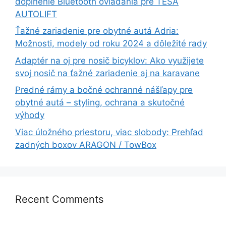
doplnenie Bluetooth ovládania pre TESA
AUTOLIFT
Ťažné zariadenie pre obytné autá Adria:
Možnosti, modely od roku 2024 a dôležité rady
Adaptér na oj pre nosič bicyklov: Ako využijete
svoj nosič na ťažné zariadenie aj na karavane
Predné rámy a bočné ochranné nášľapy pre
obytné autá – styling, ochrana a skutočné
výhody
Viac úložného priestoru, viac slobody: Prehľad
zadných boxov ARAGON / TowBox
Recent Comments