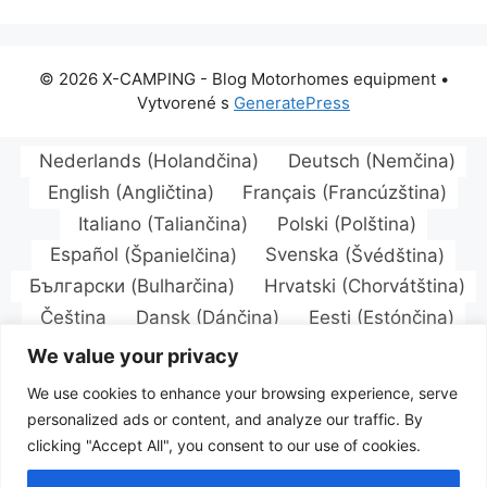
© 2026 X-CAMPING - Blog Motorhomes equipment
•
Vytvorené s
GeneratePress
Nederlands
(
Holandčina
)
Deutsch
(
Nemčina
)
English
(
Angličtina
)
Français
(
Francúzština
)
Italiano
(
Taliančina
)
Polski
(
Polština
)
Español
(
Španielčina
)
Svenska
(
Švédština
)
Български
(
Bulharčina
)
Hrvatski
(
Chorvátština
)
Čeština
Dansk
(
Dánčina
)
Eesti
(
Estónčina
)
Suomi
(
Fínština
)
Magyar
(
Maďarčina
)
We value your privacy
Latviešu
(
Lotyština
)
Lietuvių
(
Litovčina
)
We use cookies to enhance your browsing experience, serve
Norsk bokmål
(
Nórsky jazyk Bokmål
)
personalized ads or content, and analyze our traffic. By
Português
(
Portugalština
)
clicking "Accept All", you consent to our use of cookies.
Română
(
Rumunčina
)
Русский
(
Ruština
)