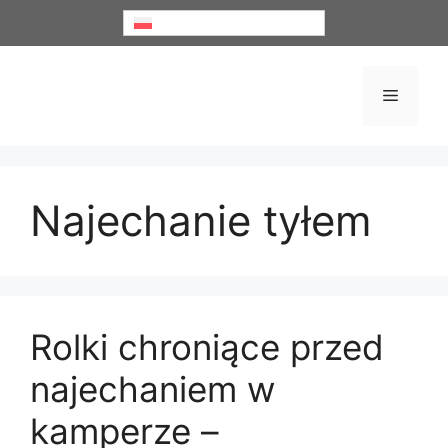
Przejdź
Polski
do
treści
Menu
Najechanie tyłem
Rolki chroniące przed
najechaniem w
kamperze –