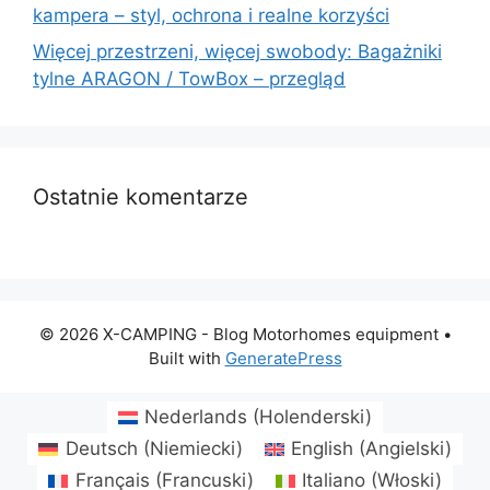
kampera – styl, ochrona i realne korzyści
Więcej przestrzeni, więcej swobody: Bagażniki
tylne ARAGON / TowBox – przegląd
Ostatnie komentarze
© 2026 X-CAMPING - Blog Motorhomes equipment
•
Built with
GeneratePress
Nederlands
(
Holenderski
)
Deutsch
(
Niemiecki
)
English
(
Angielski
)
Français
(
Francuski
)
Italiano
(
Włoski
)