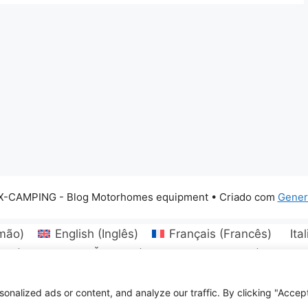
X-CAMPING - Blog Motorhomes equipment
• Criado com
Gener
mão
)
English
(
Inglês
)
Français
(
Francês
)
Ita
ski
(
Croata
)
Čeština
(
Tcheco
)
Dansk
(
Dinamar
tuvių
(
Lituano
)
Norsk bokmål
(
Norueguês
)
Portu
venčina
(
Eslavo
)
Türkçe
(
Turco
)
Українська
(
Ucran
alized ads or content, and analyze our traffic. By clicking "Accept 