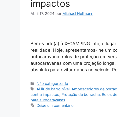
impactos
Abril 17, 2024
por
Michael Hellmann
Bem-vindo(a) à X-CAMPING.info, o luga
realidade! Hoje, apresentamos-lhe um c
autocaravana: rolos de proteção em versõ
autocaravanas com uma projeção longa,
absoluto para evitar danos no veículo. 
Categorias
Não categorizado
Etiquetas
AHK de baixo nível
,
Amortecedores de borrac
contra impactos
,
Proteção de borracha
,
Rolos de
para autocaravanas
Deixe um comentário