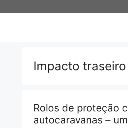
Saltar
para
o
conteúdo
Impacto traseiro
Rolos de proteção 
autocaravanas – um