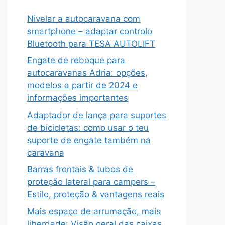
Nivelar a autocaravana com
smartphone – adaptar controlo
Bluetooth para TESA AUTOLIFT
Engate de reboque para
autocaravanas Adria: opções,
modelos a partir de 2024 e
informações importantes
Adaptador de lança para suportes
de bicicletas: como usar o teu
suporte de engate também na
caravana
Barras frontais & tubos de
proteção lateral para campers –
Estilo, proteção & vantagens reais
Mais espaço de arrumação, mais
liberdade: Visão geral das caixas