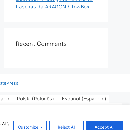
traseiras da ARAGON / TowBox
Recent Comments
atePress
liano
Polski
(
Polonês
)
Español
(
Espanhol
)
quês
)
Eesti
(
Estoniano
)
Suomi
(
Finlandês
)
guês
Română
(
Romeno
)
Русский
(
Russo
)
iano
)
All",
Customize
Reject All
Accept All