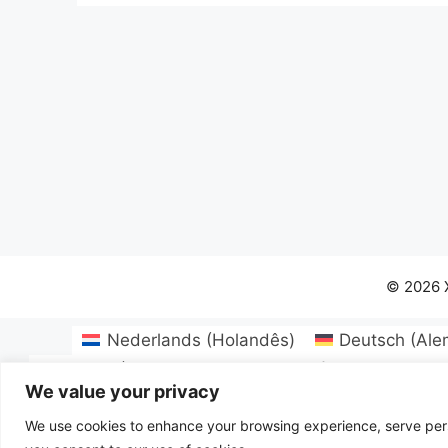
© 2026 
Nederlands
(
Holandês
)
Deutsch
(
Ale
Svenska
(
Sueco
)
Български
(
Búlgaro
)
Hrvat
We value your privacy
Magyar
(
Húngaro
)
Latviešu
(
Letão
)
Lie
Slo
We use cookies to enhance your browsing experience, serve person