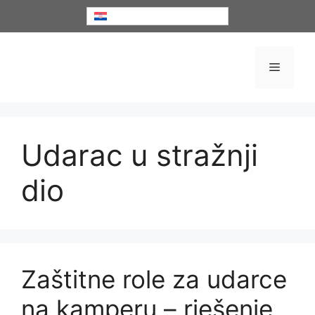
Preskoči
Hrvatski
na
sadržaj
Izborni
Udarac u stražnji
dio
Zaštitne role za udarce
na kamperu – rješenje