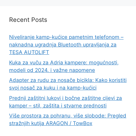
Recent Posts
Niveliranje kamp-kućice pametnim telefonom –
naknadna ugradnja Bluetooth upravljanja za
TESA AUTOLIFT
Kuka za vuču za Adria kampere: mogućnosti,
modeli od 2024. i važne napomene
Adapter za rudu za nosače bicikla: Kako koristiti
svoj nosač za kuku i na kamp-kućici
Prednji zaštitni lukovi i bočne zaštitne cijevi za
kamper – stil, zaštita i stvarne prednosti
Više prostora za pohranu, više slobode: Pregled
stražnjih kutija ARAGON / TowBox