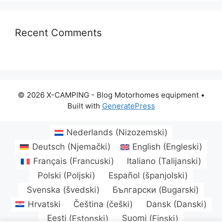
Recent Comments
© 2026 X-CAMPING - Blog Motorhomes equipment
•
Built with
GeneratePress
Nederlands
(
Nizozemski
)
Deutsch
(
Njemački
)
English
(
Engleski
)
Français
(
Francuski
)
Italiano
(
Talijanski
)
Polski
(
Poljski
)
Español
(
španjolski
)
Svenska
(
švedski
)
Български
(
Bugarski
)
Hrvatski
Čeština
(
češki
)
Dansk
(
Danski
)
Eesti
(
Estonski
)
Suomi
(
Finski
)