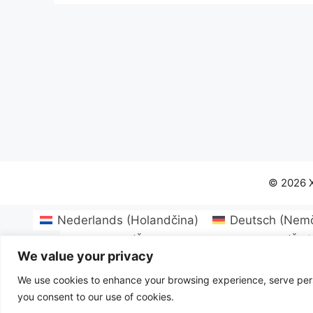
© 2026 
Nederlands
(
Holandčina
)
Deutsch
(
Nemč
Español
(
Španielčina
)
Svenska
(
Švé
We value your privacy
Eesti
(
Estónčina
)
Suomi
(
Fínština
)
Mag
Português
(
Portugalština
)
Română
(
R
We use cookies to enhance your browsing experience, serve person
you consent to our use of cookies.