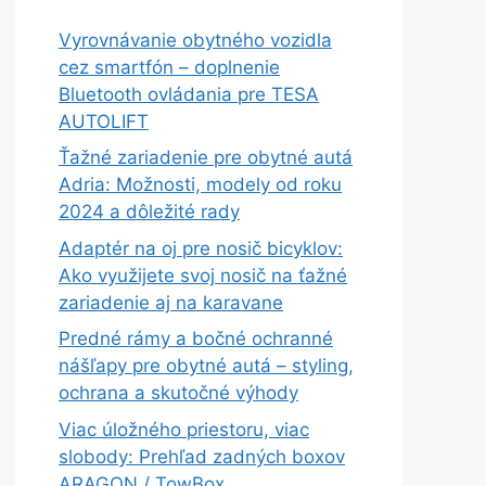
Vyrovnávanie obytného vozidla
cez smartfón – doplnenie
Bluetooth ovládania pre TESA
AUTOLIFT
Ťažné zariadenie pre obytné autá
Adria: Možnosti, modely od roku
2024 a dôležité rady
Adaptér na oj pre nosič bicyklov:
Ako využijete svoj nosič na ťažné
zariadenie aj na karavane
Predné rámy a bočné ochranné
nášľapy pre obytné autá – styling,
ochrana a skutočné výhody
Viac úložného priestoru, viac
slobody: Prehľad zadných boxov
ARAGON / TowBox