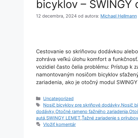
bicyklov – SWINGY
12 decembra, 2024
od autora:
Michael Hellmann
Cestovanie so skriňovou dodávkou aleb
zohráva veľkú úlohu komfort a funkčnosť. 
vozidiel často čelia problému: Prístup k
namontovaným nosičom bicyklov sťažený
zariadenia, ako je otočný modul SWING
Kategórie
Uncategorized
Značky
Nosič bicyklov pre skriňové dodávky
,
Nosič b
dodávky
,
Otočné rameno ťažného zariadenia
,
Otoč
autá
,
SWINGY LEMET
,
Ťažné zariadenie s prírubo
Vložiť komentár