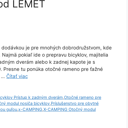
 od LEMET
o dodávkou je pre mnohých dobrodružstvom, kde
Najmä pokiaľ ide o prepravu bicyklov, majitelia
 zadným dverám alebo k zadnej kapote je s
. Presne tu ponúka otočné rameno pre ťažné
Y …
Čítať viac
icyklov Prístup k zadným dverám
,
Otočné rameno pre
ný modul nosiča bicyklov
,
Príslušenstvo pre obytné
vou guľou
,
x-CAMPING
,
X-CAMPING Otočný modul