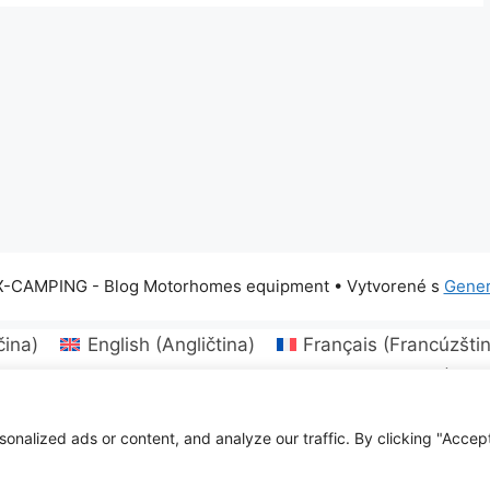
X-CAMPING - Blog Motorhomes equipment
• Vytvorené s
Gener
ina
)
English
(
Angličtina
)
Français
(
Francúzšti
dština
)
Български
(
Bulharčina
)
Hrvatski
(
Chor
yar
(
Maďarčina
)
Latviešu
(
Lotyština
)
Lietuvių
(
Lito
umunčina
)
Русский
(
Ruština
)
Slovenčina
Türk
alized ads or content, and analyze our traffic. By clicking "Accept 