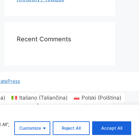
Recent Comments
atePress
na
)
Italiano
(
Taliančina
)
Polski
(
Polština
)
vátština
)
Čeština
Dansk
(
Dánčina
)
včina
)
Norsk bokmål
(
Nórsky jazyk Bokmål
)
çe
(
Turečtina
)
Українська
(
Ukrajinčina
)
All",
Customize
Reject All
Accept All