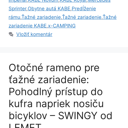
Imperial
,
KABE Novum
,
KABE Royal
,
Mercedes
Sprinter
,
Obytne autá KABE
,
Predĺženie
rámu
,
Ťažné zariadenie
,
Ťažné zariadenie
,
Ťažné
zariadenie KABE
,
x-CAMPING
Vložiť komentár
Otočné rameno pre
ťažné zariadenie:
Pohodlný prístup do
kufra napriek nosiču
bicyklov – SWINGY od
LEMET