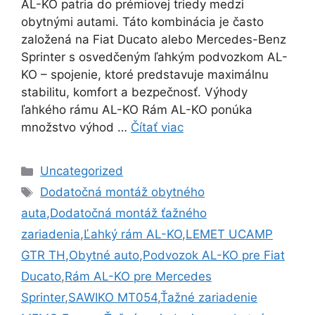
AL-KO patria do prémiovej triedy medzi
obytnými autami. Táto kombinácia je často
založená na Fiat Ducato alebo Mercedes-Benz
Sprinter s osvedčeným ľahkým podvozkom AL-
KO – spojenie, ktoré predstavuje maximálnu
stabilitu, komfort a bezpečnosť. Výhody
ľahkého rámu AL-KO Rám AL-KO ponúka
množstvo výhod …
Čítať viac
Kategórie
Uncategorized
Značky
Dodatočná montáž obytného
auta
,
Dodatočná montáž ťažného
zariadenia
,
Ľahký rám AL-KO
,
LEMET UCAMP
GTR TH
,
Obytné auto
,
Podvozok AL-KO pre Fiat
Ducato
,
Rám AL-KO pre Mercedes
Sprinter
,
SAWIKO MT054
,
Ťažné zariadenie