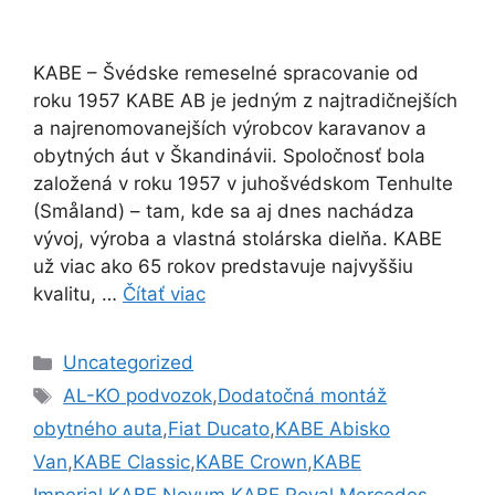
KABE – Švédske remeselné spracovanie od
roku 1957 KABE AB je jedným z najtradičnejších
a najrenomovanejších výrobcov karavanov a
obytných áut v Škandinávii. Spoločnosť bola
založená v roku 1957 v juhošvédskom Tenhulte
(Småland) – tam, kde sa aj dnes nachádza
vývoj, výroba a vlastná stolárska dielňa. KABE
už viac ako 65 rokov predstavuje najvyššiu
kvalitu, …
Čítať viac
Kategórie
Uncategorized
Značky
AL-KO podvozok
,
Dodatočná montáž
obytného auta
,
Fiat Ducato
,
KABE Abisko
Van
,
KABE Classic
,
KABE Crown
,
KABE