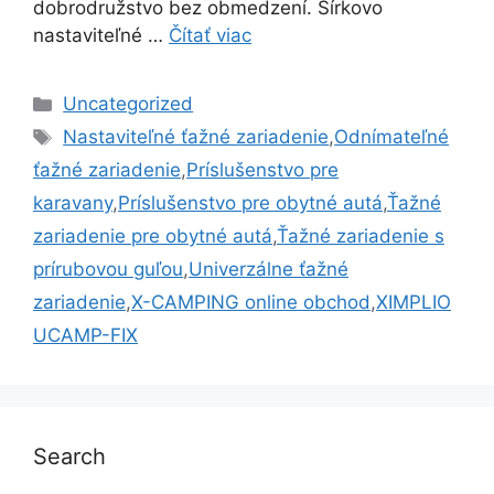
dobrodružstvo bez obmedzení. Šírkovo
nastaviteľné …
Čítať viac
Kategórie
Uncategorized
Značky
Nastaviteľné ťažné zariadenie
,
Odnímateľné
ťažné zariadenie
,
Príslušenstvo pre
karavany
,
Príslušenstvo pre obytné autá
,
Ťažné
zariadenie pre obytné autá
,
Ťažné zariadenie s
prírubovou guľou
,
Univerzálne ťažné
zariadenie
,
X-CAMPING online obchod
,
XIMPLIO
UCAMP-FIX
Search