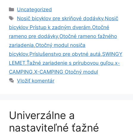
Kategórie
Uncategorized
Značky
Nosič bicyklov pre skriňové dodávky
,
Nosič
bicyklov Prístup k zadným dverám
,
Otočné
rameno pre dodávky
,
Otočné rameno ťažného
zariadenia
,
Otočný modul nosiča
bicyklov
,
Príslušenstvo pre obytné autá
,
SWINGY
LEMET
,
Ťažné zariadenie s prírubovou guľou
,
x-
CAMPING
,
X-CAMPING Otočný modul
Vložiť komentár
Univerzálne a
nastaviteľné ťažné