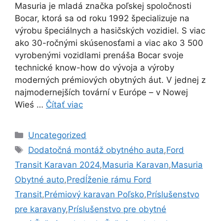
Masuria je mladá značka poľskej spoločnosti
Bocar, ktorá sa od roku 1992 špecializuje na
výrobu špeciálnych a hasičských vozidiel. S viac
ako 30-ročnými skúsenosťami a viac ako 3 500
vyrobenými vozidlami prenáša Bocar svoje
technické know-how do vývoja a výroby
moderných prémiových obytných áut. V jednej z
najmodernejších tovární v Európe – v Nowej
Wieś …
Čítať viac
Kategórie
Uncategorized
Značky
Dodatočná montáž obytného auta
,
Ford
Transit Karavan 2024
,
Masuria Karavan
,
Masuria
Obytné auto
,
Predĺženie rámu Ford
Transit
,
Prémiový karavan Poľsko
,
Príslušenstvo
pre karavany
,
Príslušenstvo pre obytné