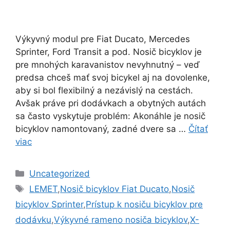
Výkyvný modul pre Fiat Ducato, Mercedes
Sprinter, Ford Transit a pod. Nosič bicyklov je
pre mnohých karavanistov nevyhnutný – veď
predsa chceš mať svoj bicykel aj na dovolenke,
aby si bol flexibilný a nezávislý na cestách.
Avšak práve pri dodávkach a obytných autách
sa často vyskytuje problém: Akonáhle je nosič
bicyklov namontovaný, zadné dvere sa …
Čítať
viac
Kategórie
Uncategorized
Značky
LEMET
,
Nosič bicyklov Fiat Ducato
,
Nosič
bicyklov Sprinter
,
Prístup k nosiču bicyklov pre
dodávku
,
Výkyvné rameno nosiča bicyklov
,
X-