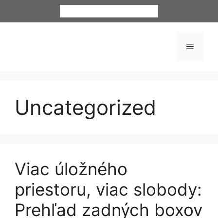
Preskočiť
Slovenčina
na
obsah
Menu
Uncategorized
Viac úložného
priestoru, viac slobody:
Prehľad zadných boxov