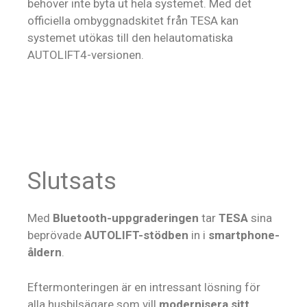
behöver inte byta ut hela systemet. Med det
officiella ombyggnadskitet från TESA kan
systemet utökas till den helautomatiska
AUTOLIFT4-versionen.
Slutsats
Med
Bluetooth-uppgraderingen
tar
TESA
sina
beprövade
AUTOLIFT-stödben
in i
smartphone-
åldern
.
Eftermonteringen är en intressant lösning för
alla husbilsägare som vill
modernisera sitt