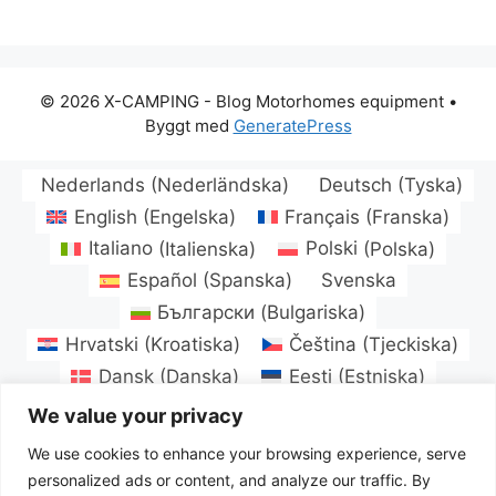
© 2026 X-CAMPING - Blog Motorhomes equipment
•
Byggt med
GeneratePress
Nederlands
(
Nederländska
)
Deutsch
(
Tyska
)
English
(
Engelska
)
Français
(
Franska
)
Italiano
(
Italienska
)
Polski
(
Polska
)
Español
(
Spanska
)
Svenska
Български
(
Bulgariska
)
Hrvatski
(
Kroatiska
)
Čeština
(
Tjeckiska
)
Dansk
(
Danska
)
Eesti
(
Estniska
)
Suomi
(
Finska
)
Magyar
(
Ungerska
)
We value your privacy
Latviešu
(
Lettiska
)
Lietuvių
(
Litauiska
)
We use cookies to enhance your browsing experience, serve
Norsk bokmål
(
Norskt Bokmål
)
personalized ads or content, and analyze our traffic. By