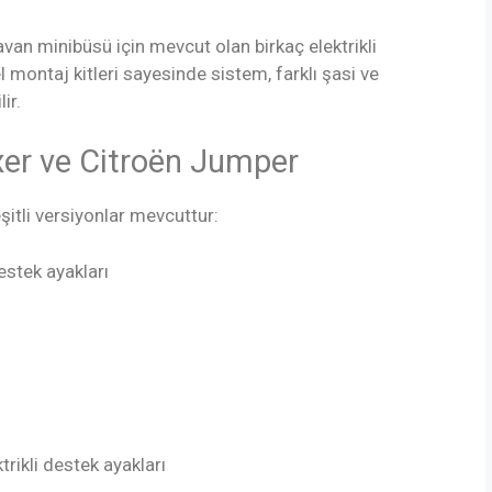
an minibüsü için mevcut olan birkaç elektrikli
 montaj kitleri sayesinde sistem, farklı şasi ve
ir.
xer ve Citroën Jumper
şitli versiyonlar mevcuttur:
estek ayakları
rikli destek ayakları