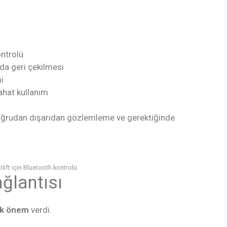
ontrolü
da geri çekilmesi
i
rahat kullanım
 doğrudan dışarıdan gözlemleme ve gerektiğinde
ift için Bluetooth kontrolü
ğlantısı
ük önem
verdi.