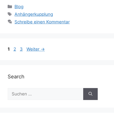
Kategorien
Blog
Schlagwörter
Anhängerkupplung
Schreibe einen Kommentar
Seite
Seite
Seite
1
2
3
Weiter
→
Search
Suche
nach: