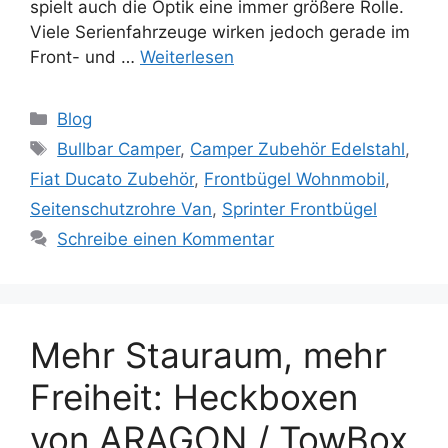
spielt auch die Optik eine immer größere Rolle.
Viele Serienfahrzeuge wirken jedoch gerade im
Front- und …
Weiterlesen
Kategorien
Blog
Schlagwörter
Bullbar Camper
,
Camper Zubehör Edelstahl
,
Fiat Ducato Zubehör
,
Frontbügel Wohnmobil
,
Seitenschutzrohre Van
,
Sprinter Frontbügel
Schreibe einen Kommentar
Mehr Stauraum, mehr
Freiheit: Heckboxen
von ARAGON / TowBox