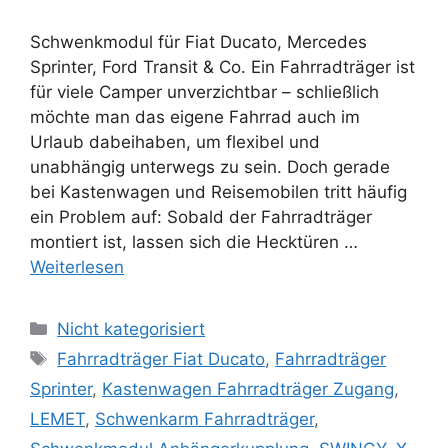
Schwenkmodul für Fiat Ducato, Mercedes
Sprinter, Ford Transit & Co. Ein Fahrradträger ist
für viele Camper unverzichtbar – schließlich
möchte man das eigene Fahrrad auch im
Urlaub dabeihaben, um flexibel und
unabhängig unterwegs zu sein. Doch gerade
bei Kastenwagen und Reisemobilen tritt häufig
ein Problem auf: Sobald der Fahrradträger
montiert ist, lassen sich die Hecktüren …
Weiterlesen
Kategorien
Nicht kategorisiert
Schlagwörter
Fahrradträger Fiat Ducato
,
Fahrradträger
Sprinter
,
Kastenwagen Fahrradträger Zugang
,
LEMET
,
Schwenkarm Fahrradträger
,