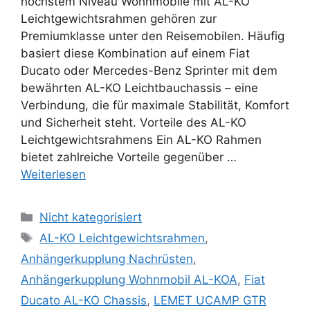
höchstem Niveau Wohnmobile mit AL-KO
Leichtgewichtsrahmen gehören zur
Premiumklasse unter den Reisemobilen. Häufig
basiert diese Kombination auf einem Fiat
Ducato oder Mercedes-Benz Sprinter mit dem
bewährten AL-KO Leichtbauchassis – eine
Verbindung, die für maximale Stabilität, Komfort
und Sicherheit steht. Vorteile des AL-KO
Leichtgewichtsrahmens Ein AL-KO Rahmen
bietet zahlreiche Vorteile gegenüber …
Weiterlesen
Kategorien
Nicht kategorisiert
Schlagwörter
AL-KO Leichtgewichtsrahmen
,
Anhängerkupplung Nachrüsten
,
Anhängerkupplung Wohnmobil AL-KOA
,
Fiat
Ducato AL-KO Chassis
,
LEMET UCAMP GTR