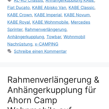
AL-KO Chassis
,
Anhängerkupplung KABE
,
Fiat Ducato
,
KABE Abisko Van
,
KABE Classic
,
KABE Crown
,
KABE Imperial
,
KABE Novum
,
KABE Royal
,
KABE Wohnmobile
,
Mercedes
Sprinter
,
Rahmenverlängerung
,
Anhängerkupplung
,
Towbar
,
Wohnmobil
Nachrüstung
,
x-CAMPING
Schreibe einen Kommentar
Rahmenverlängerung &
Anhängerkupplung für
Ahorn Camp