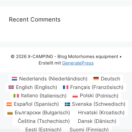
Recent Comments
© 2026 X-CAMPING - Blog Motorhomes equipment
•
Erstellt mit
GeneratePress
Nederlands
(
Niederländisch
)
Deutsch
English
(
Englisch
)
Français
(
Französisch
)
Italiano
(
Italienisch
)
Polski
(
Polnisch
)
Español
(
Spanisch
)
Svenska
(
Schwedisch
)
Български
(
Bulgarisch
)
Hrvatski
(
Kroatisch
)
Čeština
(
Tschechisch
)
Dansk
(
Dänisch
)
Eesti
(
Estnisch
)
Suomi
(
Finnisch
)