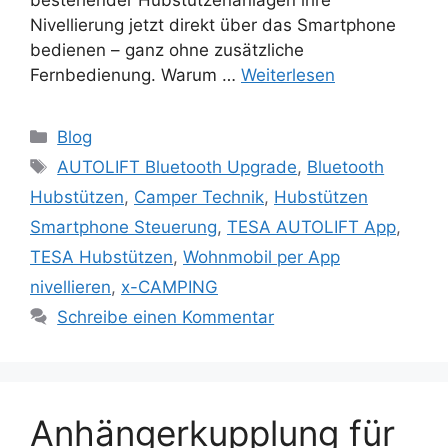
bestehender Hubstützenanlagen ihre
Nivellierung jetzt direkt über das Smartphone
bedienen – ganz ohne zusätzliche
Fernbedienung. Warum …
Weiterlesen
Kategorien
Blog
Schlagwörter
AUTOLIFT Bluetooth Upgrade
,
Bluetooth
Hubstützen
,
Camper Technik
,
Hubstützen
Smartphone Steuerung
,
TESA AUTOLIFT App
,
TESA Hubstützen
,
Wohnmobil per App
nivellieren
,
x-CAMPING
Schreibe einen Kommentar
Anhängerkupplung für