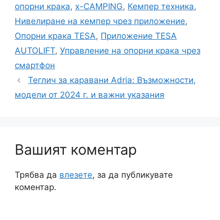
опорни крака
,
x-CAMPING
,
Кемпер техника
,
Нивелиране на кемпер чрез приложение
,
Опорни крака TESA
,
Приложение TESA
AUTOLIFT
,
Управление на опорни крака чрез
смартфон
Теглич за каравани Adria: Възможности,
модели от 2024 г. и важни указания
Вашият коментар
Трябва да
влезете
, за да публикувате
коментар.