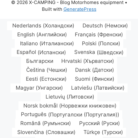
© 2026 X-CAMPING - Blog Motorhomes equipment
•
Built with
GeneratePress
Nederlands
(
Холандски
)
Deutsch
(
Немски
)
English
(
Английски
)
Français
(
Френски
)
Italiano
(
Италиански
)
Polski
(
Полски
)
Español
(
Испански
)
Svenska
(
Шведски
)
Български
Hrvatski
(
Хърватски
)
Čeština
(
Чешки
)
Dansk
(
Датски
)
Eesti
(
Естонски
)
Suomi
(
Фински
)
Magyar
(
Унгарски
)
Latviešu
(
Латвийски
)
Lietuvių
(
Литовски
)
Norsk bokmål
(
Норвежки книжовен
)
Português
(
Португалски (Португалия)
)
Română
(
Румънски
)
Русский
(
Руски
)
Slovenčina
(
Словашки
)
Türkçe
(
Турски
)