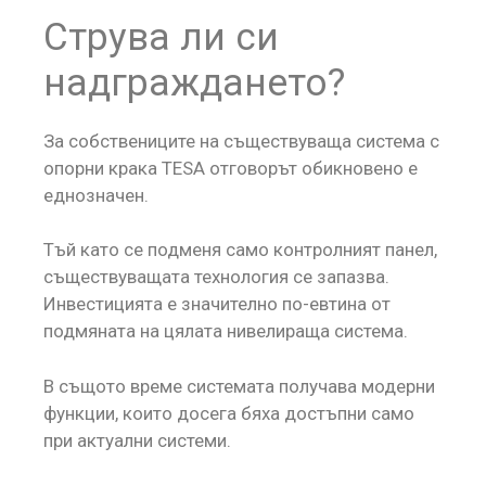
Струва ли си
надграждането?
За собствениците на съществуваща система с
опорни крака TESA отговорът обикновено е
еднозначен.
Тъй като се подменя само контролният панел,
съществуващата технология се запазва.
Инвестицията е значително по-евтина от
подмяната на цялата нивелираща система.
В същото време системата получава модерни
функции, които досега бяха достъпни само
при актуални системи.