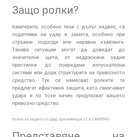
Защо ролки?
Кемперите, особено тези с дълъг надвес, са
податливи на удар в земята, особено при
стръмни подходи или неравни къмпинги.
Такива ситуации могат да доведат до
значителни щети, от надраскани задни
престилки до повредени изпускателни
системи или дори структурата на превозното
средство. Тук се намесват ролките: те
предлагат ефективна защита, като смекчават
удара и по този начин предпазват вашето
превозно средство.
Ролки за защита от удар при кемпери от X-CAMPING
Представяне на