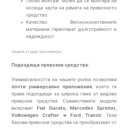
Лесен монтаж: Може да се монтира на
носещи части на рамата на превозното
средство.
Качество: Висококачествените
материали гарантират дълготрайност и
надеждност.
Защита от удар при кемпери
Подходящи превозни средства:
Универсалността на нашите ролки позволява
почти универсално приложение
, което ги
прави подходящи за широка гама от видове
превозни средства. Съвместимите модели
включват
Fiat Ducato, Mercedes Sprinter,
Volkswagen Crafter и Ford Transit
. Тези
базови превозни средства се преобразуват от