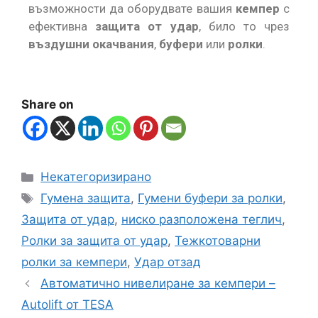
възможности да оборудвате вашия
кемпер
с
ефективна
защита от удар
, било то чрез
въздушни окачвания
,
буфери
или
ролки
.
Share on
Некатегоризирано
Гумена защита
,
Гумени буфери за ролки
,
Защита от удар
,
ниско разположена теглич
,
Ролки за защита от удар
,
Тежкотоварни
ролки за кемпери
,
Удар отзад
Автоматично нивелиране за кемпери –
Autolift от TESA