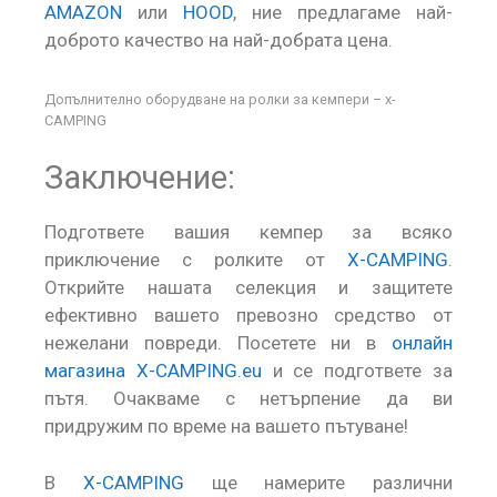
AMAZON
или
HOOD
, ние предлагаме най-
доброто качество на най-добрата цена.
Допълнително оборудване на ролки за кемпери – x-
CAMPING
Заключение:
Подгответе вашия кемпер за всяко
приключение с ролките от
X-CAMPING
.
Открийте нашата селекция и защитете
ефективно вашето превозно средство от
нежелани повреди. Посетете ни в
онлайн
магазина X-CAMPING.eu
и се подгответе за
пътя. Очакваме с нетърпение да ви
придружим по време на вашето пътуване!
В
X-CAMPING
ще намерите различни