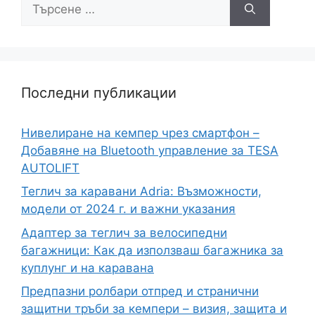
Последни публикации
Нивелиране на кемпер чрез смартфон –
Добавяне на Bluetooth управление за TESA
AUTOLIFT
Теглич за каравани Adria: Възможности,
модели от 2024 г. и важни указания
Адаптер за теглич за велосипедни
багажници: Как да използваш багажника за
куплунг и на каравана
Предпазни ролбари отпред и странични
защитни тръби за кемпери – визия, защита и