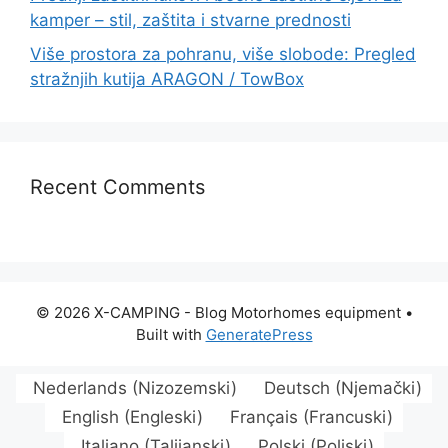
kamper – stil, zaštita i stvarne prednosti
Više prostora za pohranu, više slobode: Pregled
stražnjih kutija ARAGON / TowBox
Recent Comments
© 2026 X-CAMPING - Blog Motorhomes equipment
•
Built with
GeneratePress
Nederlands
(
Nizozemski
)
Deutsch
(
Njemački
)
English
(
Engleski
)
Français
(
Francuski
)
Italiano
(
Talijanski
)
Polski
(
Poljski
)