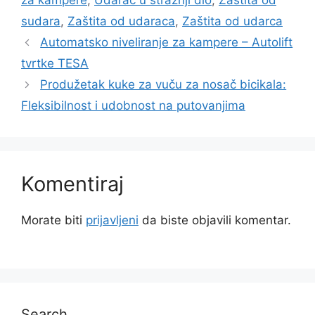
za kampere
,
Udarac u stražnji dio
,
Zaštita od
sudara
,
Zaštita od udaraca
,
Zaštita od udarca
Automatsko niveliranje za kampere – Autolift
tvrtke TESA
Produžetak kuke za vuču za nosač bicikala:
Fleksibilnost i udobnost na putovanjima
Komentiraj
Morate biti
prijavljeni
da biste objavili komentar.
Search