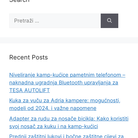
Recent Posts
Niveliranje kamp-kućice pametnim telefonom –
naknadna ugradnja Bluetooth upravljanja za
TESA AUTOLIFT
Kuka za vuču za Adria kampere: mogućnosti,
modeli od 2024. i važne napomene
Adapter za rudu za nosače bicikla: Kako koristiti
svoj nosač za kuku i na kamp-kućici
Prednji zaštitni lukovi i bočne zaštitne cijevi za