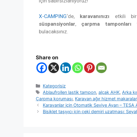
için sabırsızlanıyoruz!
X-CAMPING
‘de,
karavanınızı
etkili b
süspansiyonlar
,
çarpma tamponları
v
bulacaksınız.
Share on
Kategorisiz
Ablaufrollen lastik tampon
,
alçak AHK
,
Arka k
Çarpma koruması
,
Karavan ağır hizmet makaralar
Karavanlar için Otomatik Seviye Ayarı – TESA A
Bisiklet taşıyıcı için çeki demiri uzatması: Sey