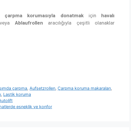
ir
çarpma korumasıyla donatmak
için
havalı
eya
Ablaufrollen
aracılığıyla çeşitli olanaklar
ısımda çarpma
,
Aufsetzrollen
,
Çarpma koruma makaraları
,
ı
,
Lastik koruma
utolift
ahatlerde esneklik ve konfor