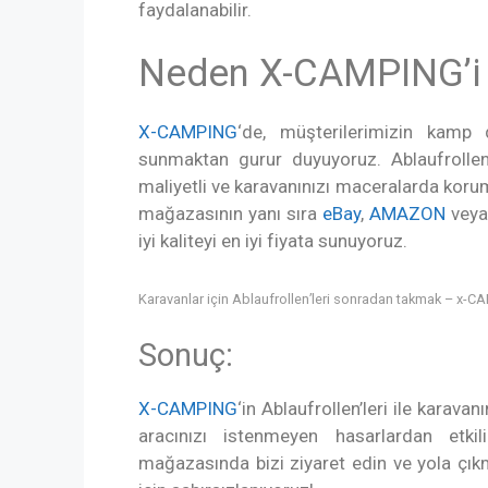
faydalanabilir.
Neden X-CAMPING’i 
X-CAMPING
‘de, müşterilerimizin kamp 
sunmaktan gurur duyuyoruz. Ablaufrollen
maliyetli ve karavanınızı maceralarda kor
mağazasının yanı sıra
eBay
,
AMAZON
vey
iyi kaliteyi en iyi fiyata sunuyoruz.
Karavanlar için Ablaufrollen’leri sonradan takmak – x-
Sonuç:
X-CAMPING
‘in Ablaufrollen’leri ile karav
aracınızı istenmeyen hasarlardan etki
mağazasında
bizi ziyaret edin ve yola çık