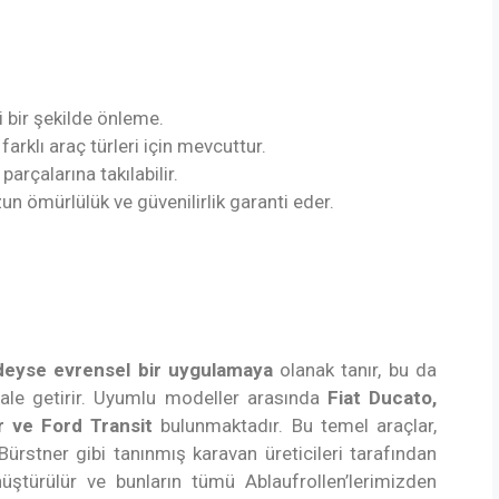
i bir şekilde önleme.
 farklı araç türleri için mevcuttur.
parçalarına takılabilir.
zun ömürlülük ve güvenilirlik garanti eder.
deyse evrensel bir uygulamaya
olanak tanır, bu da
 hale getirir. Uyumlu modeller arasında
Fiat Ducato,
 ve Ford Transit
bulunmaktadır. Bu temel araçlar,
ürstner gibi tanınmış karavan üreticileri tarafından
ştürülür ve bunların tümü Ablaufrollen’lerimizden