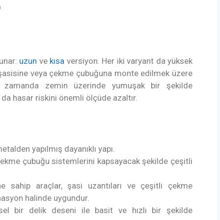
ı
sunar:
uzun
ve
kısa
versiyon. Her iki varyant da yüksek
aç şasisine veya çekme çubuğuna monte edilmek üzere
ı zamanda zemin üzerinde yumuşak bir şekilde
da hasar riskini önemli ölçüde azaltır.
metalden yapılmış dayanıklı yapı.
 çekme çubuğu sistemlerini kapsayacak şekilde çeşitli
 sahip araçlar, şasi uzantıları ve çeşitli çekme
inasyon halinde uygundur.
 bir delik deseni ile basit ve hızlı bir şekilde