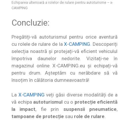
Echiparea ulterioară a rolelor de rulare pentru autoturisme – x-
CAMPING
Concluzie:
Pregătiți-vă autoturismul pentru orice aventură
cu rolele de rulare de la
X-CAMPING
. Descoperiți
selecția noastră și protejați-vă eficient vehiculul
împotriva daunelor nedorite. Vizitați-ne în
magazinul online X-CAMPING.eu
și echipați-vă
pentru drum. Așteptăm cu nerăbdare să vă
însoțim în călătoria dumneavoastră!
La
X-CAMPING
veți găsi diverse modalități de a
vă echipa
autoturismul
cu o
protecție eficientă
la impact
, fie prin
suspensii pneumatice
,
tampoane de protecție
sau
role de rulare
.