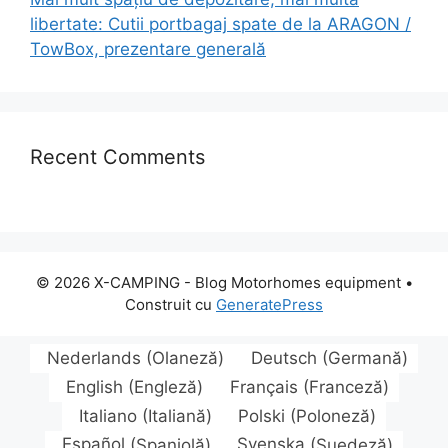
libertate: Cutii portbagaj spate de la ARAGON /
TowBox, prezentare generală
Recent Comments
© 2026 X-CAMPING - Blog Motorhomes equipment
•
Construit cu
GeneratePress
Nederlands
(
Olaneză
)
Deutsch
(
Germană
)
English
(
Engleză
)
Français
(
Franceză
)
Italiano
(
Italiană
)
Polski
(
Poloneză
)
Español
(
Spaniolă
)
Svenska
(
Suedeză
)