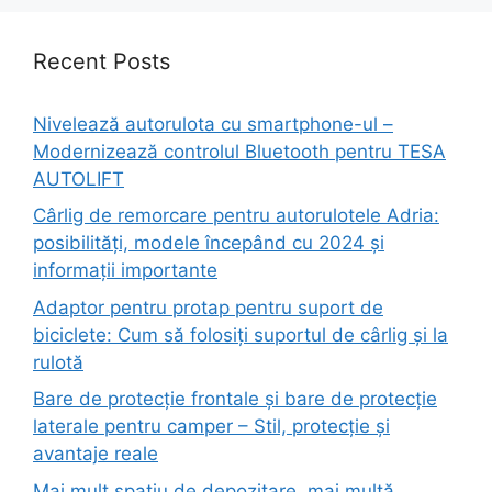
Recent Posts
Nivelează autorulota cu smartphone-ul –
Modernizează controlul Bluetooth pentru TESA
AUTOLIFT
Cârlig de remorcare pentru autorulotele Adria:
posibilități, modele începând cu 2024 și
informații importante
Adaptor pentru protap pentru suport de
biciclete: Cum să folosiți suportul de cârlig și la
rulotă
Bare de protecție frontale și bare de protecție
laterale pentru camper – Stil, protecție și
avantaje reale
Mai mult spațiu de depozitare, mai multă