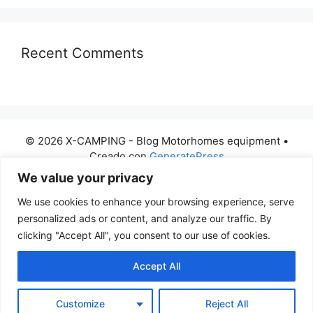
Recent Comments
© 2026 X-CAMPING - Blog Motorhomes equipment
•
Creado con
GeneratePress
We value your privacy
Nederlands
(
Holandés
)
Deutsch
(
Alemán
)
We use cookies to enhance your browsing experience, serve
Italiano
Polski
(
Polaco
)
Español
personalized ads or content, and analyze our traffic. By
Svenska
(
Sueco
)
Hrvatski
(
Croata
)
clicking "Accept All", you consent to our use of cookies.
Dansk
(
Danés
)
Latviešu
(
Letón
)
Accept All
Lietuvių
(
Lituano
)
Norsk bokmål
(
Bokmål
)
Русский
(
Ruso
)
Українська
(
Ucraniano
)
Customize
Reject All