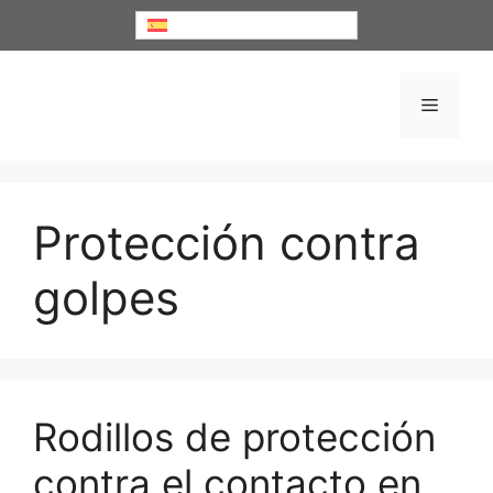
Saltar
Español
al
contenido
Menú
Protección contra
golpes
Rodillos de protección
contra el contacto en