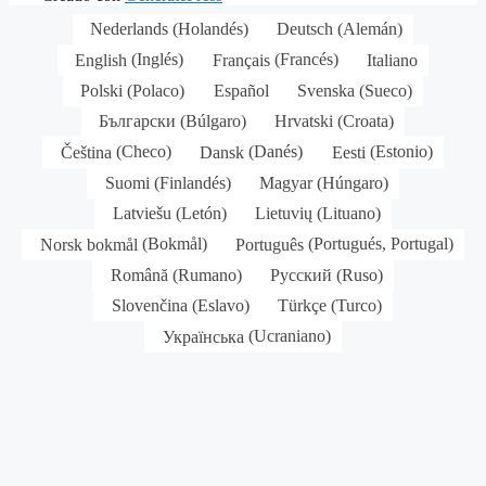
Nederlands
(
Holandés
)
Deutsch
(
Alemán
)
English
(
Inglés
)
Français
(
Francés
)
Italiano
Polski
(
Polaco
)
Español
Svenska
(
Sueco
)
Български
(
Búlgaro
)
Hrvatski
(
Croata
)
Čeština
(
Checo
)
Dansk
(
Danés
)
Eesti
(
Estonio
)
Suomi
(
Finlandés
)
Magyar
(
Húngaro
)
Latviešu
(
Letón
)
Lietuvių
(
Lituano
)
Norsk bokmål
(
Bokmål
)
Português
(
Portugués, Portugal
)
Română
(
Rumano
)
Русский
(
Ruso
)
Slovenčina
(
Eslavo
)
Türkçe
(
Turco
)
Українська
(
Ucraniano
)