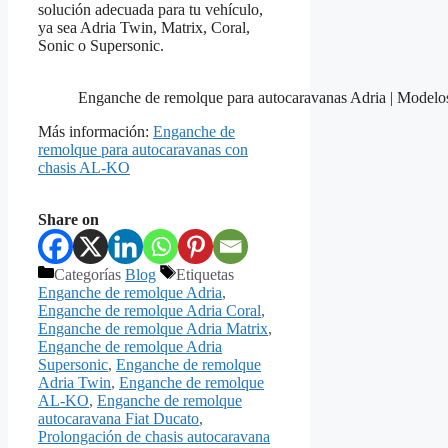
solución adecuada para tu vehículo,
ya sea Adria Twin, Matrix, Coral,
Sonic o Supersonic.
Enganche de remolque para autocaravanas Adria | Modelos
Más información:
Enganche de
remolque para autocaravanas con
chasis AL-KO
Share on
Categorías
Blog
Etiquetas
Enganche de remolque Adria
,
Enganche de remolque Adria Coral
,
Enganche de remolque Adria Matrix
,
Enganche de remolque Adria
Supersonic
,
Enganche de remolque
Adria Twin
,
Enganche de remolque
AL-KO
,
Enganche de remolque
autocaravana Fiat Ducato
,
Prolongación de chasis autocaravana