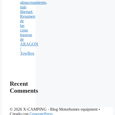
almacenamiento,
más
libertad:
Resumen
de
las
cajas
traseras
de
ARAGON
/
TowBox
Recent
Comments
© 2026 X-CAMPING - Blog Motorhomes equipment
•
Creado con
GeneratePress