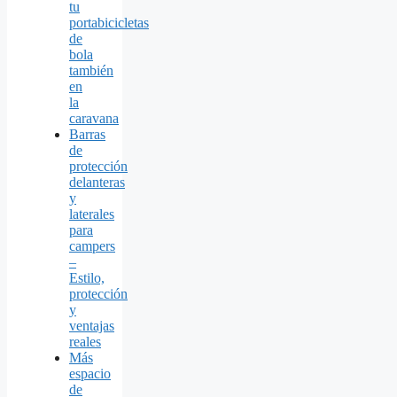
tu
portabicicletas
de
bola
también
en
la
caravana
Barras
de
protección
delanteras
y
laterales
para
campers
–
Estilo,
protección
y
ventajas
reales
Más
espacio
de