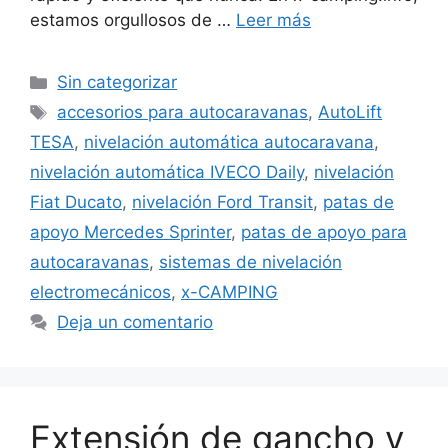
estamos orgullosos de …
Leer más
Categorías
Sin categorizar
Etiquetas
accesorios para autocaravanas
,
AutoLift
TESA
,
nivelación automática autocaravana
,
nivelación automática IVECO Daily
,
nivelación
Fiat Ducato
,
nivelación Ford Transit
,
patas de
apoyo Mercedes Sprinter
,
patas de apoyo para
autocaravanas
,
sistemas de nivelación
electromecánicos
,
x-CAMPING
Deja un comentario
Extensión de gancho y