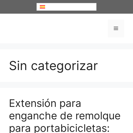
Saltar
Español
al
contenido
Menú
Sin categorizar
Extensión para
enganche de remolque
para portabicicletas: