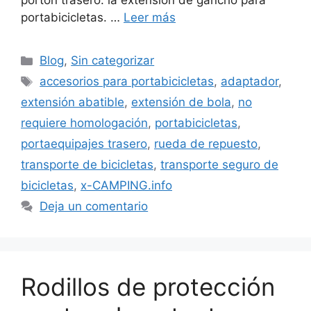
portón trasero: la extensión de gancho para
portabicicletas. …
Leer más
Categorías
Blog
,
Sin categorizar
Etiquetas
accesorios para portabicicletas
,
adaptador
,
extensión abatible
,
extensión de bola
,
no
requiere homologación
,
portabicicletas
,
portaequipajes trasero
,
rueda de repuesto
,
transporte de bicicletas
,
transporte seguro de
bicicletas
,
x-CAMPING.info
Deja un comentario
Rodillos de protección