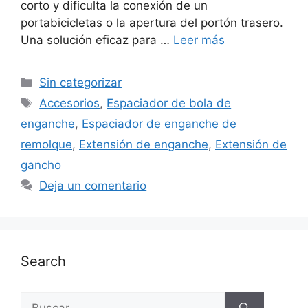
corto y dificulta la conexión de un
portabicicletas o la apertura del portón trasero.
Una solución eficaz para …
Leer más
Categorías
Sin categorizar
Etiquetas
Accesorios
,
Espaciador de bola de
enganche
,
Espaciador de enganche de
remolque
,
Extensión de enganche
,
Extensión de
gancho
Deja un comentario
Search
Buscar: