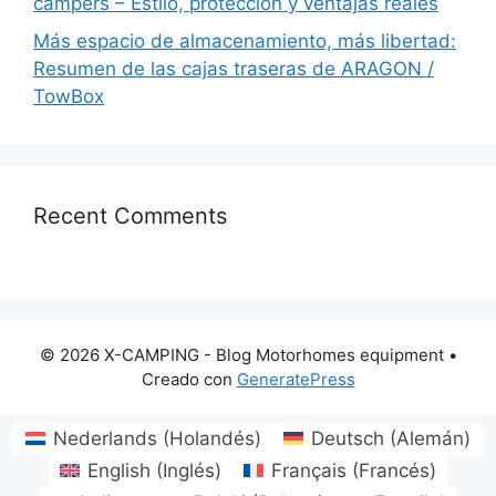
campers – Estilo, protección y ventajas reales
Más espacio de almacenamiento, más libertad:
Resumen de las cajas traseras de ARAGON /
TowBox
Recent Comments
© 2026 X-CAMPING - Blog Motorhomes equipment
•
Creado con
GeneratePress
Nederlands
(
Holandés
)
Deutsch
(
Alemán
)
English
(
Inglés
)
Français
(
Francés
)